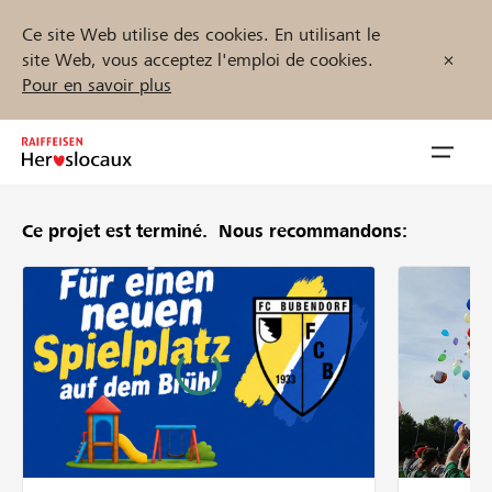
Ce site Web utilise des cookies. En utilisant le
site Web, vous acceptez l'emploi de cookies.
Pour en savoir plus
Zum
Inhalt
Navig
springen
öffnen
Ce projet est terminé.
Nous recommandons:
Démarrez maintenant
Trouvez des projets et des organisations
Parrainer
Soutien & assistance