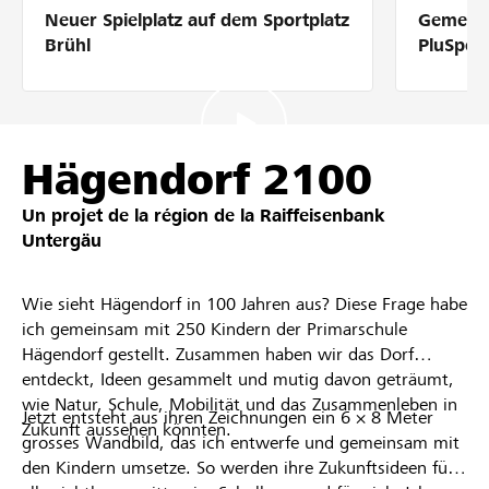
Neuer Spielplatz auf dem Sportplatz
Gemeins
Partenaires / Banques Raiffeisen
Brühl
PluSpor
Se connecter
Hägendorf 2100
Un projet de la région de la
Raiffeisenbank
S'inscrire
Untergäu
Wie sieht Hägendorf in 100 Jahren aus? Diese Frage habe
DE
FR
IT
ich gemeinsam mit 250 Kindern der Primarschule
Hägendorf gestellt. Zusammen haben wir das Dorf
entdeckt, Ideen gesammelt und mutig davon geträumt,
wie Natur, Schule, Mobilität und das Zusammenleben in
Jetzt entsteht aus ihren Zeichnungen ein 6 × 8 Meter
Zukunft aussehen könnten.
grosses Wandbild, das ich entwerfe und gemeinsam mit
den Kindern umsetze. So werden ihre Zukunftsideen für