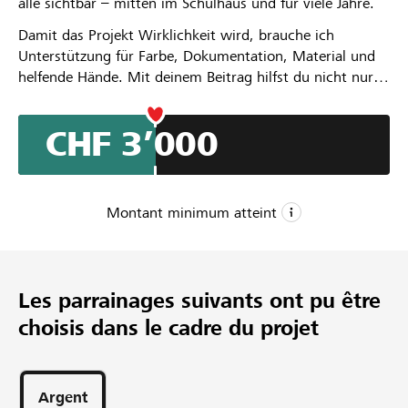
alle sichtbar – mitten im Schulhaus und für viele Jahre.
Damit das Projekt Wirklichkeit wird, brauche ich
Unterstützung für Farbe, Dokumentation, Material und
helfende Hände. Mit deinem Beitrag hilfst du nicht nur
dabei, ein Kunstwerk zu schaffen, sondern schenkst den
Visionen einer ganzen Generation einen Platz in der
CHF 3’000
Öffentlichkeit.
Montant minimum atteint
CHF 3’000
Montant minimum
Les parrainages suivants ont pu être
CHF 8’000
choisis dans le cadre du projet
Montant désiré
31
Parrainages
Argent