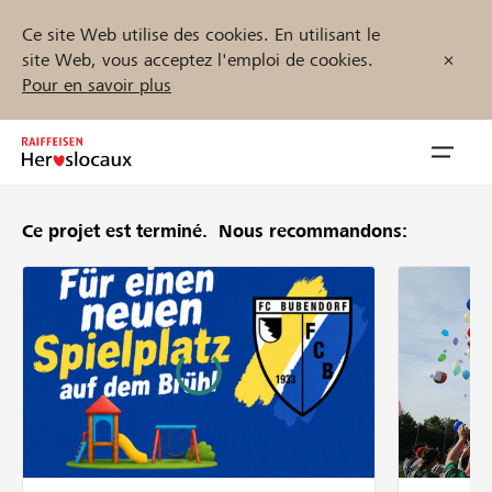
Ce site Web utilise des cookies. En utilisant le
site Web, vous acceptez l'emploi de cookies.
Pour en savoir plus
Zum
Inhalt
Navig
springen
öffnen
Ce projet est terminé.
Nous recommandons:
Démarrez maintenant
Trouvez des projets et des organisations
Parrainer
Soutien & assistance