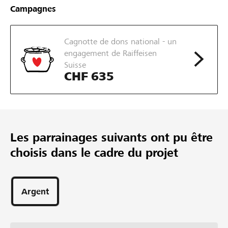
CHF 6’000
Campagnes
Montant minimum
CHF 30’000
Cagnotte de dons national - un
Montant désiré
engagement de Raiffeisen
29
Suisse
Parrainages
CHF 635
Les parrainages suivants ont pu être
choisis dans le cadre du projet
Argent