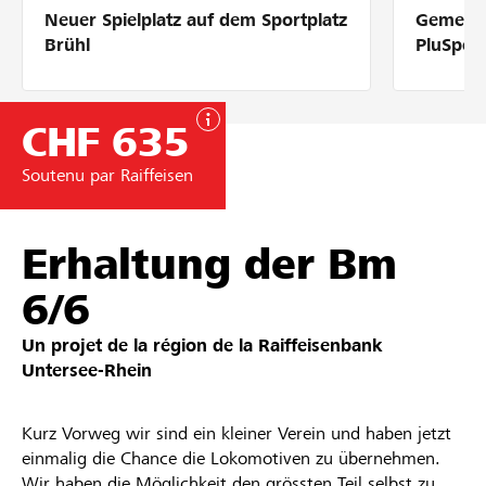
Neuer Spielplatz auf dem Sportplatz
Gemeins
Partenaires / Banques Raiffeisen
Brühl
PluSpor
CHF 635
Se connecter
Soutenu par Raiffeisen
S'inscrire
Erhaltung der Bm
6/6
DE
FR
IT
Un projet de la région de la
Raiffeisenbank
Untersee-Rhein
Kurz Vorweg wir sind ein kleiner Verein und haben jetzt
einmalig die Chance die Lokomotiven zu übernehmen.
Wir haben die Möglichkeit den grössten Teil selbst zu