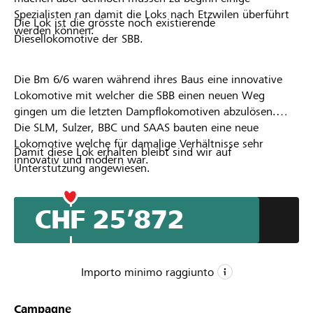
Spezialisten ran damit die Loks nach Etzwilen überführt
Die Lok ist die grösste noch existierende
werden können.
Diesellokomotive der SBB.
Die Bm 6/6 waren während ihres Baus eine innovative
Lokomotive mit welcher die SBB einen neuen Weg
gingen um die letzten Dampflokomotiven abzulösen.
Die SLM, Sulzer, BBC und SAAS bauten eine neue
Lokomotive welche für damalige Verhältnisse sehr
Damit diese Lok erhalten bleibt sind wir auf
innovativ und modern war.
Unterstützung angewiesen.
CHF 25’872
Importo minimo raggiunto
CHF 6’000
Campagne