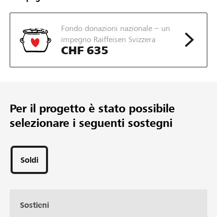
Importo minimo
CHF 30’000
Fondo donazioni nazionale – un
Importo desiderato
impegno Raiffeisen Svizzera
29
CHF 635
Sostegni
Per il progetto è stato possibile
selezionare i seguenti sostegni
Soldi
Sostieni