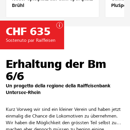
Partner / Banche Raiffeisen
Brühl
PluSpor
CHF 635
Collegarsi
Sostenuto par Raiffeisen
Registrazione
Erhaltung der Bm
6/6
DE
FR
IT
Un progetto della regione della
Raiffeisenbank
Untersee-Rhein
Kurz Vorweg wir sind ein kleiner Verein und haben jetzt
einmalig die Chance die Lokomotiven zu übernehmen.
Wir haben die Möglichkeit den grössten Teil selbst zu
machen aber dennoch müssen zu beginn einige