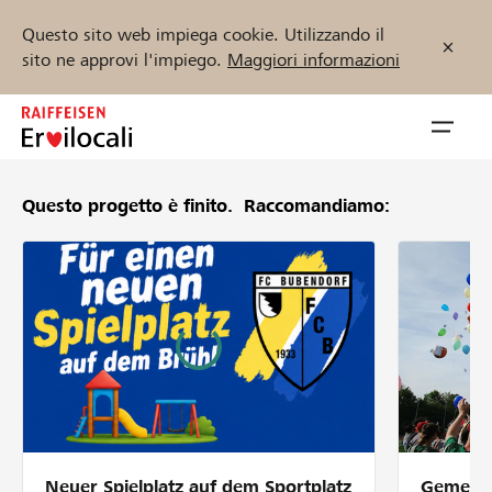
Questo sito web impiega cookie. Utilizzando il
sito ne approvi l'impiego.
Maggiori informazioni
Zum
Inhalt
Navig
springen
öffnen
Questo progetto è finito.
Raccomandiamo:
Inizia ora
Trova progetti e organizzazioni
Sostenere
Aiuto & supporto
Neuer Spielplatz auf dem Sportplatz
Gemeins