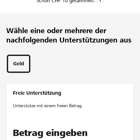
Schon
CHF 10
gesammelt.
CHF 10
Gesammelte Spenden
Wähle eine oder mehrere der
1
nachfolgenden Unterstützungen aus
Projekt
1
Unterstützung
Geld
Freie Unterstützung
Unterstütze mit einem freien Betrag.
Betrag eingeben