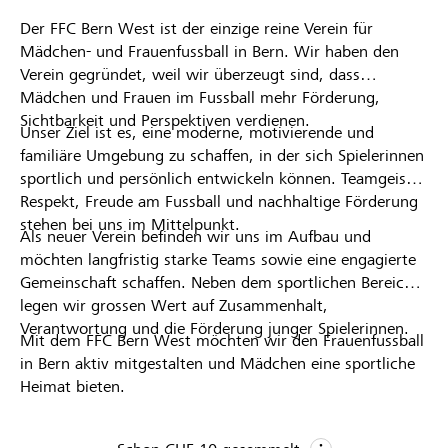
Der FFC Bern West ist der einzige reine Verein für
Partner / Raiffeisenbank
Mädchen- und Frauenfussball in Bern. Wir haben den
Verein gegründet, weil wir überzeugt sind, dass
Mädchen und Frauen im Fussball mehr Förderung,
Sichtbarkeit und Perspektiven verdienen.
Unser Ziel ist es, eine moderne, motivierende und
Anmelden
familiäre Umgebung zu schaffen, in der sich Spielerinnen
sportlich und persönlich entwickeln können. Teamgeist,
Respekt, Freude am Fussball und nachhaltige Förderung
Registrieren
stehen bei uns im Mittelpunkt.
Als neuer Verein befinden wir uns im Aufbau und
möchten langfristig starke Teams sowie eine engagierte
Gemeinschaft schaffen. Neben dem sportlichen Bereich
DE
FR
IT
legen wir grossen Wert auf Zusammenhalt,
Verantwortung und die Förderung junger Spielerinnen.
Mit dem FFC Bern West möchten wir den Frauenfussball
in Bern aktiv mitgestalten und Mädchen eine sportliche
Heimat bieten.