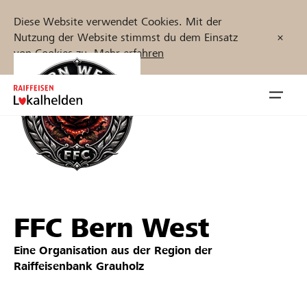
Diese Website verwendet Cookies. Mit der
Nutzung der Website stimmst du dem Einsatz
von Cookies zu.
Mehr erfahren
Zum
Inhalt
Navig
springen
öffnen
Jetzt starten
FFC Bern West
Projekte und Organisationen finden
Eine Organisation aus der Region der
Unterstützen
Raiffeisenbank Grauholz
Hilfe & Support