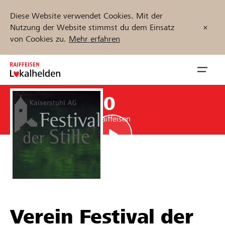
Diese Website verwendet Cookies. Mit der
Nutzung der Website stimmst du dem Einsatz
von Cookies zu.
Mehr erfahren
Zum
Inhalt
Navig
springen
öffnen
CHF 2’000
Jetzt starten
Unterstützung durch Raiffeisen
Projekte und Organisationen finden
Unterstützen
Verein Festival der
Hilfe & Support