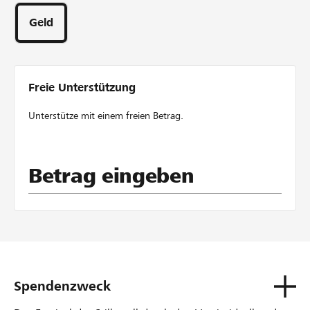
Unterstützungen
Mit Ihrer Mitgliedschaft im Verein Festival der Stille
Geld
können Sie den Fortbestand dieser einzigartigen
Veranstaltungsreihe nachhaltig sichern und aktiv
unterstützen. Als Vereinsmitglied geniessen Sie exklusive
Vorteile.
Freie Unterstützung
Unterstütze mit einem freien Betrag.
Betrag eingeben
Spendenzweck