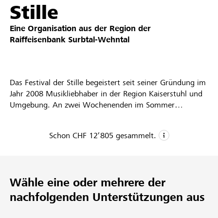
Stille
Partner / Raiffeisenbank
Eine Organisation aus der Region der
Raiffeisenbank Surbtal-Wehntal
Anmelden
Das Festival der Stille begeistert seit seiner Gründung im
Jahr 2008 Musikliebhaber in der Region Kaiserstuhl und
Registrieren
Umgebung. An zwei Wochenenden im Sommer
verwandelt sich der östlichste Teil des Kantons Aargau in
einen Treffpunkt für hochkarätige Künstlerinnen und
Schon
CHF 12’805
gesammelt.
Künstler. Internationale Stars wie Daniel Hope, Avi
DE
FR
IT
Avital, Heinz Holliger, Oliver Schnyder, Jörg Demus,
CHF 12’805
Valentina Lisitsa, Gilles Apap, Maurice Steger und Kurt
Aeschbacher oder Sandra Studer waren bereits zu Gast
Gesammelte Spenden
Wähle eine oder mehrere der
1
und haben unvergessliche Konzerteerlebnisse geboten.
Neben klassischer Kammermusik gehören auch Open-
nachfolgenden Unterstützungen aus
Projekt
Air-Events mit Weltmusik, Kinderkonzerte und
69
Literaturabende zum vielfältigen Programm des Festivals.