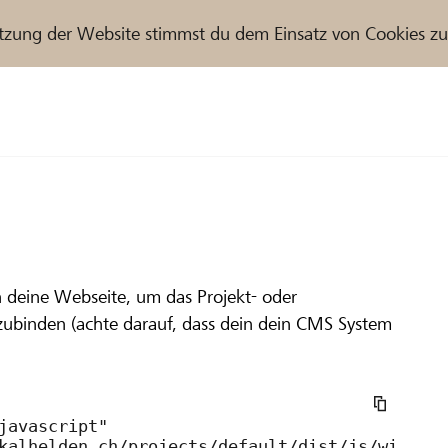
tzung der Website stimmst du dem Einsatz von Cookies z
r / Raiffeisenbank
ffeisenbank Wittenbach-Häggenschwil
ach St.Gallen 
n deine Webseite, um das Projekt- oder
zubinden (achte darauf, dass dein dein CMS System