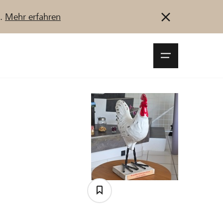
u.
Mehr erfahren
Navigationsm
öffnen
Anmelden
Registrieren
Jetzt starten
tte ,,