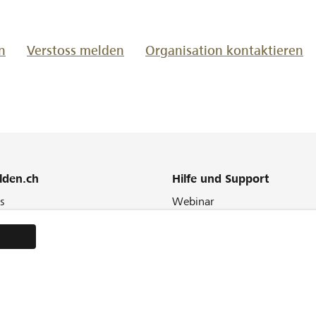
n
Verstoss melden
Organisation kontaktieren
lden.ch
Hilfe und Support
s
Webinar
Engagement
FAQ
Glossar
ter
Kontakt