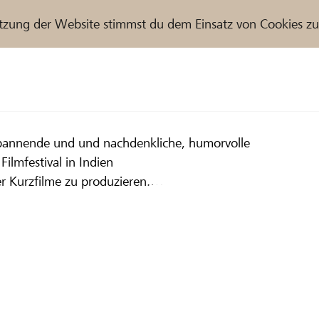
tzung der Website stimmst du dem Einsatz von Cookies z
r / Raiffeisenbank
ilmfestival in Indien
r Kurzfilme zu produzieren.
 kleinem Budget einen Kurzfilm
ffeisenbank Frauenfeld
ration ,,und bi