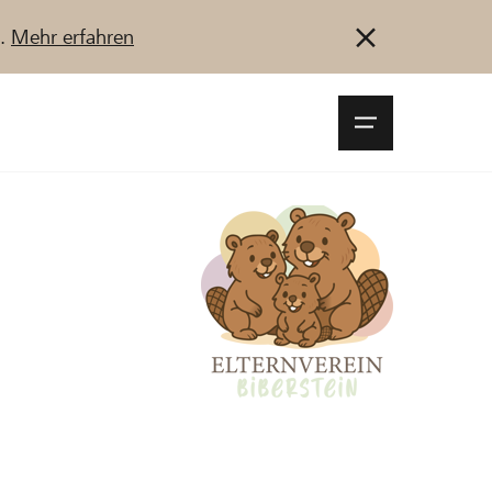
u.
Mehr erfahren
Navigationsm
öffnen
Anmelden
Registrieren
Jetzt starten