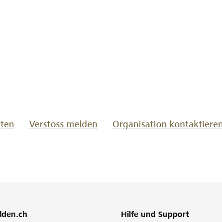
www.lokalhelden.ch/elternverein-
in
tten
Verstoss melden
Organisation kontaktiere
lden.ch
Hilfe und Support