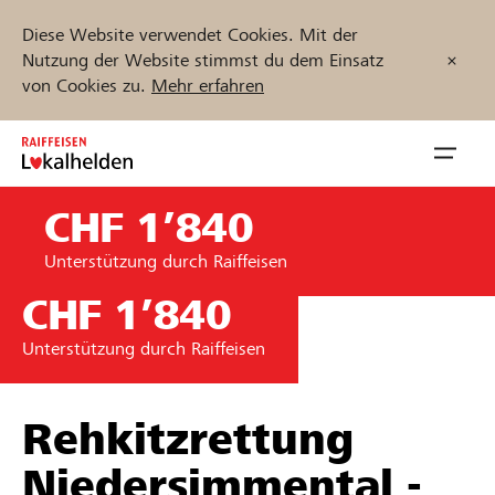
Diese Website verwendet Cookies. Mit der
Nutzung der Website stimmst du dem Einsatz
von Cookies zu.
Mehr erfahren
Zum
Inhalt
Navig
springen
öffnen
CHF 1’840
Jetzt starten
Unterstützung durch Raiffeisen
CHF 1’840
Unterstützung durch Raiffeisen
Projekte und Organisationen finden
Unterstützen
Rehkitzrettung
Niedersimmental -
Hilfe & Support