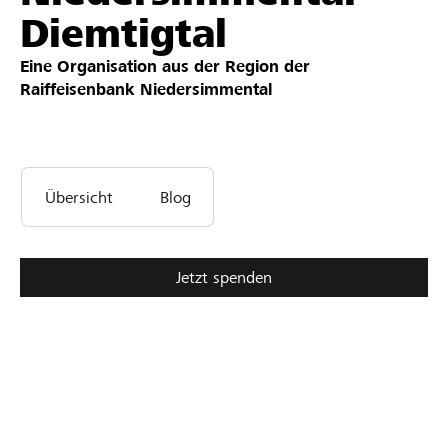
Diemtigtal
Partner / Raiffeisenbank
Eine Organisation aus der Region der
Raiffeisenbank Niedersimmental
Anmelden
Übersicht
Blog
Registrieren
Jetzt spenden
DE
FR
IT