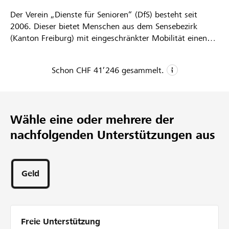
Der Verein „Dienste für Senioren“ (DfS) besteht seit
Partner / Raiffeisenbank
2006. Dieser bietet Menschen aus dem Sensebezirk
(Kanton Freiburg) mit eingeschränkter Mobilität einen
Fahrdienst an. Wir fahren unsere Kundinnen und Kunden
ins Spital, zur Dialyse, ins Tagesheim, zu Arzt- oder
Schon
CHF 41’246
gesammelt.
Zahnarztkonsultationen, in die Therapie oder begleiten
Anmelden
sie beim Einkaufen. Ehrenamtlich tätige Männer und
CHF 41’246
Frauen führen die Fahrten jeweils von Montag bis Freitag
Registrieren
aus. Unsere 6 Fahrzeuge sind rollstuhlgängig.
Gesammelte Spenden
Wähle eine oder mehrere der
1
nachfolgenden Unterstützungen aus
Projekt
261
DE
FR
IT
Unterstützungen
Geld
Freie Unterstützung