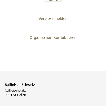
fortsetzen und sicherstellen, dass niemand
zurückgelassen wird. Jetzt ist der perfekte Zeitpunkt
einzusteigen. Wir wünschen Euch allen Frohe Ostern!
Verstoss melden
Euer Projektteam vom DfS René Gruber, Bernadette
Mäder-Brülhart, Hubert Dietrich
Organisation kontaktieren
Raiffeisen Schweiz
Raiffeisenplatz
9001 St.Gallen