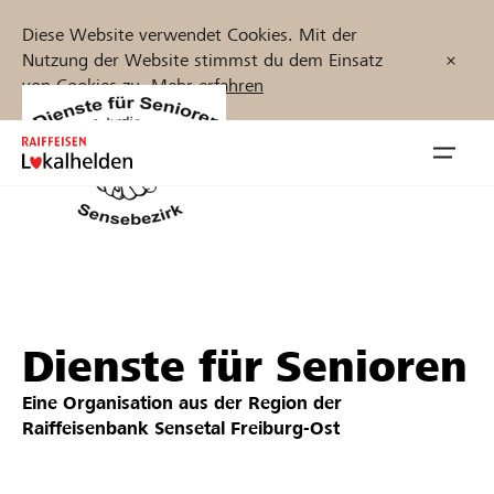
Diese Website verwendet Cookies. Mit der
Nutzung der Website stimmst du dem Einsatz
von Cookies zu.
Mehr erfahren
Zum
Inhalt
Navig
springen
öffnen
Jetzt starten
Dienste für Senioren
Projekte und Organisationen finden
Eine Organisation aus der Region der
Unterstützen
Raiffeisenbank Sensetal Freiburg-Ost
Hilfe & Support