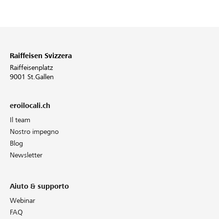
Partner / Banche Raiffeisen
Raiffeisen Svizzera
Collegarsi
Raiffeisenplatz
9001 St.Gallen
Registrazione
eroilocali.ch
Il team
DE
FR
IT
Nostro impegno
Blog
Newsletter
Aiuto & supporto
Webinar
FAQ