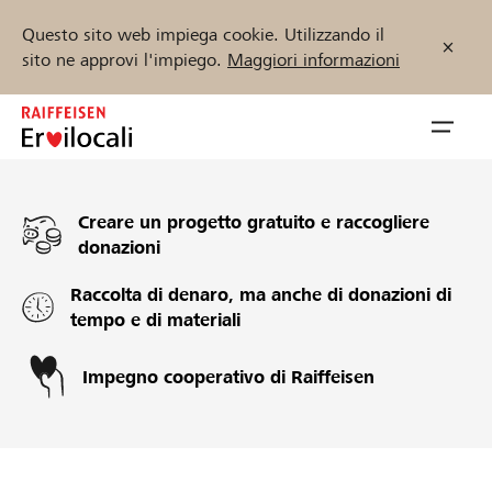
Questo sito web impiega cookie. Utilizzando il
sito ne approvi l'impiego.
Maggiori informazioni
Zum
Inhalt
Navig
springen
öffnen
Creare un progetto gratuito e raccogliere
Inizia ora
donazioni
Raccolta di denaro, ma anche di donazioni di
tempo e di materiali
Trova progetti e organizzazioni
Impegno cooperativo di Raiffeisen
Sostenere
Aiuto & supporto