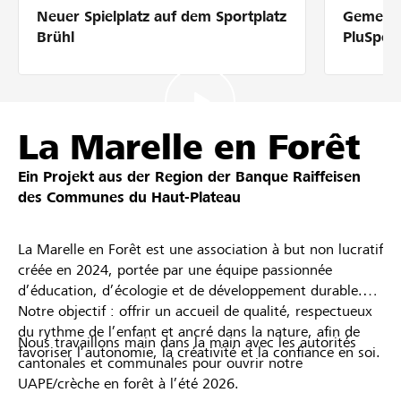
Neuer Spielplatz auf dem Sportplatz
Gemeins
Partner / Raiffeisenbank
Brühl
PluSpor
Anmelden
La Marelle en Forêt
Ein Projekt aus der Region der
Banque Raiffeisen
Registrieren
des Communes du Haut-Plateau
La Marelle en Forêt est une association à but non lucratif
DE
FR
IT
créée en 2024, portée par une équipe passionnée
d’éducation, d’écologie et de développement durable.
Notre objectif : offrir un accueil de qualité, respectueux
du rythme de l’enfant et ancré dans la nature, afin de
Nous travaillons main dans la main avec les autorités
favoriser l’autonomie, la créativité et la confiance en soi.
cantonales et communales pour ouvrir notre
UAPE/crèche en forêt à l’été 2026.