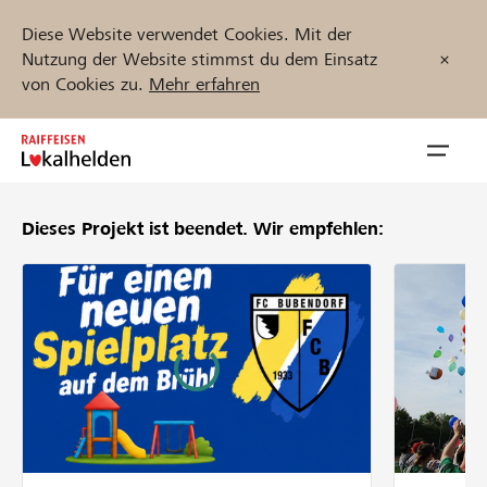
Diese Website verwendet Cookies. Mit der
Nutzung der Website stimmst du dem Einsatz
von Cookies zu.
Mehr erfahren
Zum
Inhalt
Navig
springen
öffnen
Dieses Projekt ist beendet.
Wir empfehlen:
Jetzt starten
Projekte und Organisationen finden
Unterstützen
Hilfe & Support