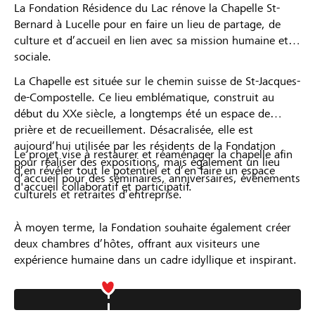
La Fondation Résidence du Lac rénove la Chapelle St-
Partner / Raiffeisenbank
Bernard à Lucelle pour en faire un lieu de partage, de
culture et d’accueil en lien avec sa mission humaine et
sociale.
La Chapelle est située sur le chemin suisse de St-Jacques-
de-Compostelle. Ce lieu emblématique, construit au
Anmelden
début du XXe siècle, a longtemps été un espace de
prière et de recueillement. Désacralisée, elle est
Registrieren
aujourd’hui utilisée par les résidents de la Fondation
Le projet vise à restaurer et réaménager la chapelle afin
pour réaliser des expositions, mais également un lieu
d’en révéler tout le potentiel et d’en faire un espace
d’accueil pour des séminaires, anniversaires, événements
d'accueil collaboratif et participatif.
culturels et retraites d’entreprise.
DE
FR
IT
À moyen terme, la Fondation souhaite également créer
deux chambres d’hôtes, offrant aux visiteurs une
expérience humaine dans un cadre idyllique et inspirant.