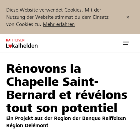
Diese Website verwendet Cookies. Mit der
Nutzung der Website stimmst du dem Einsatz
von Cookies zu.
Mehr erfahren
Zum
Inhalt
Navig
springen
öffnen
Rénovons la
Jetzt starten
Chapelle Saint-
Bernard et révélons
Projekte und Organisationen finden
tout son potentiel
Unterstützen
Ein Projekt aus der Region der
Banque Raiffeisen
Région Delémont
Hilfe & Support