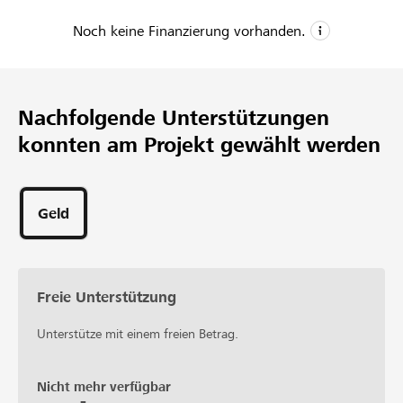
Noch keine Finanzierung vorhanden.
CHF 20’000
Mindestbetrag
Nachfolgende Unterstützungen
CHF 60’000
konnten am Projekt gewählt werden
Wunschbetrag
Geld
Freie Unterstützung
Unterstütze mit einem freien Betrag.
Nicht mehr verfügbar