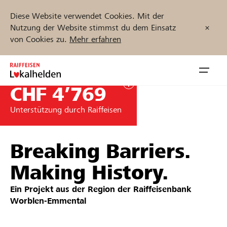
Diese Website verwendet Cookies. Mit der
Nutzung der Website stimmst du dem Einsatz
von Cookies zu.
Mehr erfahren
Zum
Inhalt
Navig
springen
öffnen
CHF 4’769
Unterstützung durch Raiffeisen
Jetzt starten
Breaking Barriers.
Projekte und Organisationen finden
Making History.
Ein Projekt aus der Region der
Raiffeisenbank
Unterstützen
Worblen-Emmental
Hilfe & Support