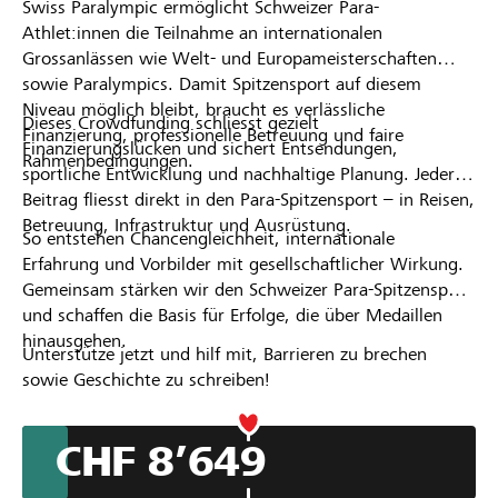
Swiss Paralympic ermöglicht Schweizer Para-
Athlet:innen die Teilnahme an internationalen
Partner / Raiffeisenbank
Grossanlässen wie Welt- und Europameisterschaften
sowie Paralympics. Damit Spitzensport auf diesem
Niveau möglich bleibt, braucht es verlässliche
Dieses Crowdfunding schliesst gezielt
Finanzierung, professionelle Betreuung und faire
Finanzierungslücken und sichert Entsendungen,
Rahmenbedingungen.
Anmelden
sportliche Entwicklung und nachhaltige Planung. Jeder
Beitrag fliesst direkt in den Para-Spitzensport – in Reisen,
Registrieren
Betreuung, Infrastruktur und Ausrüstung.
So entstehen Chancengleichheit, internationale
Erfahrung und Vorbilder mit gesellschaftlicher Wirkung.
Gemeinsam stärken wir den Schweizer Para-Spitzensport
und schaffen die Basis für Erfolge, die über Medaillen
DE
FR
IT
hinausgehen.
Unterstütze jetzt und hilf mit, Barrieren zu brechen
sowie Geschichte zu schreiben!
CHF 8’649