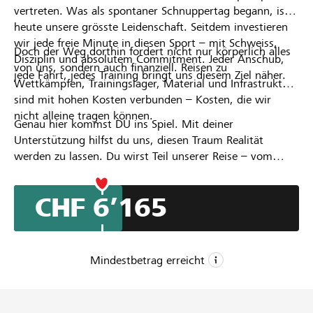
vertreten. Was als spontaner Schnuppertag begann, ist
Partner / Raiffeisenbank
heute unsere grösste Leidenschaft. Seitdem investieren
wir jede freie Minute in diesen Sport – mit Schweiss,
Doch der Weg dorthin fordert nicht nur körperlich alles
Disziplin und absolutem Commitment. Jeder Anschub,
von uns, sondern auch finanziell. Reisen zu
jede Fahrt, jedes Training bringt uns diesem Ziel näher.
Wettkämpfen, Trainingslager, Material und Infrastruktur
sind mit hohen Kosten verbunden – Kosten, die wir
Anmelden
nicht alleine tragen können.
Genau hier kommst DU ins Spiel. Mit deiner
Unterstützung hilfst du uns, diesen Traum Realität
Registrieren
werden zu lassen. Du wirst Teil unserer Reise – vom
Startblock bis in den Europa-Cup. Gemeinsam wollen wir
zeigen, was mit Vertrauen, Teamgeist und Leidenschaft
DE
CHF 6’165
FR
IT
möglich ist.
Mindestbetrag erreicht
CHF 5’000