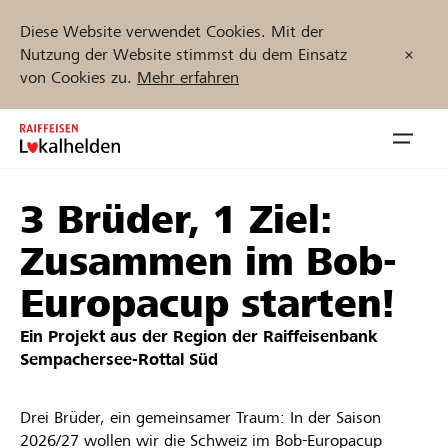
Diese Website verwendet Cookies. Mit der
Nutzung der Website stimmst du dem Einsatz
von Cookies zu.
Mehr erfahren
Zum
Inhalt
Navig
springen
öffnen
3 Brüder, 1 Ziel:
Jetzt starten
Zusammen im Bob-
Europacup starten!
Projekte und Organisationen finden
Ein Projekt aus der Region der
Raiffeisenbank
Sempachersee-Rottal Süd
Unterstützen
Drei Brüder, ein gemeinsamer Traum: In der Saison
Hilfe & Support
2026/27 wollen wir die Schweiz im Bob-Europacup