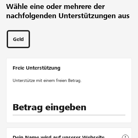
Mindestbetrag
Wähle eine oder mehrere der
CHF 16’000
nachfolgenden Unterstützungen aus
Wunschbetrag
64
Unterstützungen
14
Geld
Tage
Freie Unterstützung
Unterstütze mit einem freien Betrag.
Betrag eingeben
Dein Name wird auf unserer Webseite