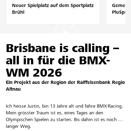
Neuer Spielplatz auf dem Sportplatz
Gemeins
Partner / Raiffeisenbank
Brühl
PluSpor
Anmelden
Brisbane is calling –
all in für die BMX-
Registrieren
WM 2026
Ein Projekt aus der Region der
Raiffeisenbank Regio
DE
FR
IT
Altnau
Ich heisse Justin, bin 13 Jahre alt und fahre BMX-Racing.
Mein grösster Traum ist es, eines Tages an den
Olympischen Spielen zu starten. Bis dahin ist es noch ein
langer Weg.