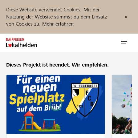
Diese Website verwendet Cookies. Mit der
Nutzung der Website stimmst du dem Einsatz
von Cookies zu.
Mehr erfahren
Zum
Inhalt
Navig
springen
öffnen
Dieses Projekt ist beendet.
Wir empfehlen:
Jetzt starten
Projekte und Organisationen finden
Unterstützen
Hilfe & Support