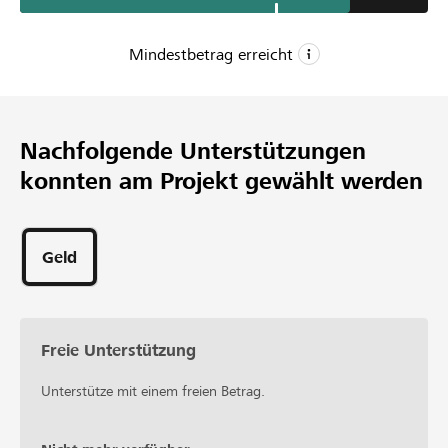
Mindestbetrag erreicht
CHF 3’500
Mindestbetrag
Nachfolgende Unterstützungen
CHF 5’500
konnten am Projekt gewählt werden
Wunschbetrag
53
Unterstützungen
Geld
Freie Unterstützung
Unterstütze mit einem freien Betrag.