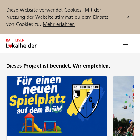
Diese Website verwendet Cookies. Mit der
Nutzung der Website stimmst du dem Einsatz
von Cookies zu.
Mehr erfahren
Zum
Inhalt
Navig
springen
öffnen
Dieses Projekt ist beendet.
Wir empfehlen:
Jetzt starten
Projekte und Organisationen finden
Unterstützen
Hilfe & Support