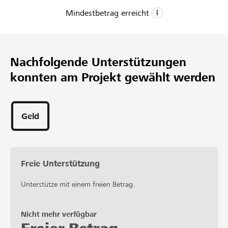
Mindestbetrag erreicht
CHF 7’500
Mindestbetrag
Nachfolgende Unterstützungen
CHF 25’000
konnten am Projekt gewählt werden
Wunschbetrag
131
Unterstützungen
Geld
Freie Unterstützung
Unterstütze mit einem freien Betrag.
Nicht mehr verfügbar