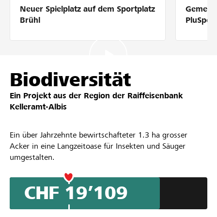
Neuer Spielplatz auf dem Sportplatz
Gemeins
Partner / Raiffeisenbank
Brühl
PluSpor
Anmelden
Biodiversität
Ein Projekt aus der Region der
Raiffeisenbank
Registrieren
Kelleramt-Albis
Ein über Jahrzehnte bewirtschafteter 1.3 ha grosser
DE
FR
IT
Acker in eine Langzeitoase für Insekten und Säuger
umgestalten.
CHF 19’109