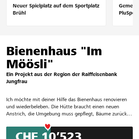
Neuer Spielplatz auf dem Sportplatz
Gemeins
Partner / Raiffeisenbank
Brühl
PluSpor
Anmelden
Bienenhaus "Im
Möösli"
Registrieren
Ein Projekt aus der Region der
Raiffeisenbank
Jungfrau
DE
FR
IT
Ich möchte mit deiner Hilfe das Bienenhaus renovieren
und wiederbeleben. Die Hütte braucht einen neuen
Anstrich, die Umgebung muss gepflegt, Bäume zurück
geschnitten werden. Die Schweizer Kasten müssen
ersetzt und mit neuen Bienenwaben bestückt werden.
CHF 10’523
Und schliesselich sollen wieder viele Bienen das Haus