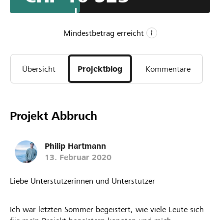
bewohnen. Sie machen dann die wirklich wichtige
Arbeit.
Mindestbetrag erreicht
CHF 10’000
Übersicht
Projektblog
Kommentare
Mindestbetrag
CHF 30’000
Wunschbetrag
33
Projekt Abbruch
Unterstützungen
Philip Hartmann
13. Februar 2020
Liebe Unterstützerinnen und Unterstützer
Ich war letzten Sommer begeistert, wie viele Leute sich