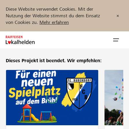
Diese Website verwendet Cookies. Mit der
Nutzung der Website stimmst du dem Einsatz
von Cookies zu.
Mehr erfahren
Zum
Inhalt
Navig
springen
öffnen
Dieses Projekt ist beendet.
Wir empfehlen:
Jetzt starten
Projekte und Organisationen finden
Unterstützen
Hilfe & Support