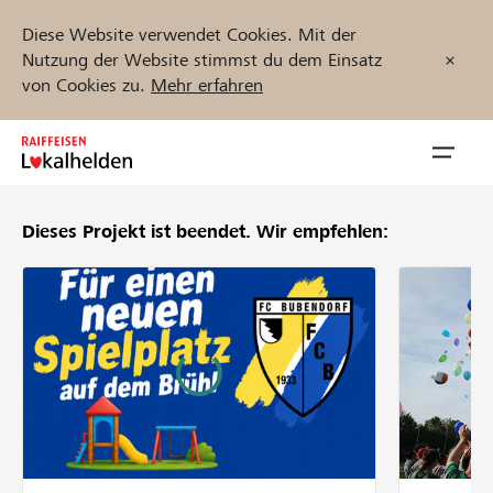
Diese Website verwendet Cookies. Mit der
Nutzung der Website stimmst du dem Einsatz
von Cookies zu.
Mehr erfahren
Zum
Inhalt
Navig
springen
öffnen
Dieses Projekt ist beendet.
Wir empfehlen:
Jetzt starten
Projekte und Organisationen finden
Unterstützen
Hilfe & Support