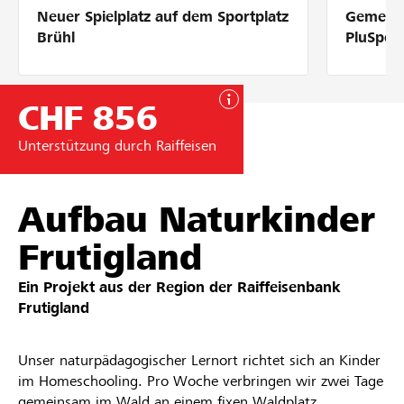
Neuer Spielplatz auf dem Sportplatz
Gemeins
Partner / Raiffeisenbank
Brühl
PluSpor
CHF 856
Anmelden
Unterstützung durch Raiffeisen
Registrieren
Aufbau Naturkinder
Frutigland
DE
FR
IT
Ein Projekt aus der Region der
Raiffeisenbank
Frutigland
Unser naturpädagogischer Lernort richtet sich an Kinder
im Homeschooling. Pro Woche verbringen wir zwei Tage
gemeinsam im Wald an einem fixen Waldplatz.