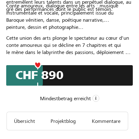
entremêlent leurs talents dans un perpétuel dialogue, au
Conte amoureux, dialogue entre les arts : musique
gré des performances dont le public est témoin.
instrumentale et vocale, principalement issue du
Baroque vénitien, danse, poétique narrative,
peinture, dessin et photographie…
Cette union des arts plonge le spectateur au cœur d'un
conte amoureux qui se décline en 7 chapitres et qui
le mène dans le labyrinthe des passions, déploiement de
l'Amour : de la genèse à l'exaltation, de la folie létale à
la transfiguration d'un amour égoïste en amour
CHF 890
lumineux et libre.
Mindestbetrag erreicht
CHF 750
Übersicht
Projektblog
Kommentare
Mindestbetrag
CHF 3’000
Wunschbetrag