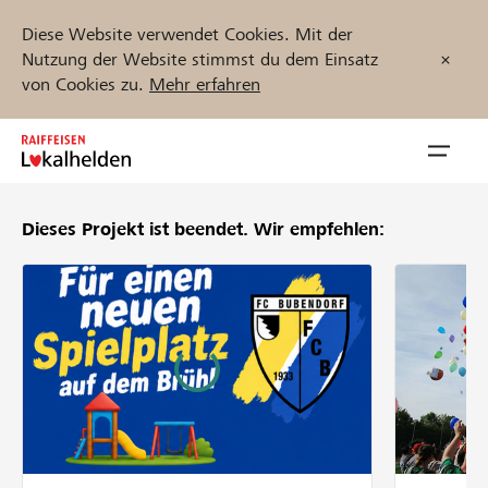
Diese Website verwendet Cookies. Mit der
Nutzung der Website stimmst du dem Einsatz
von Cookies zu.
Mehr erfahren
Zum
Inhalt
Navig
springen
öffnen
Dieses Projekt ist beendet.
Wir empfehlen:
Jetzt starten
Projekte und Organisationen finden
Unterstützen
Hilfe & Support