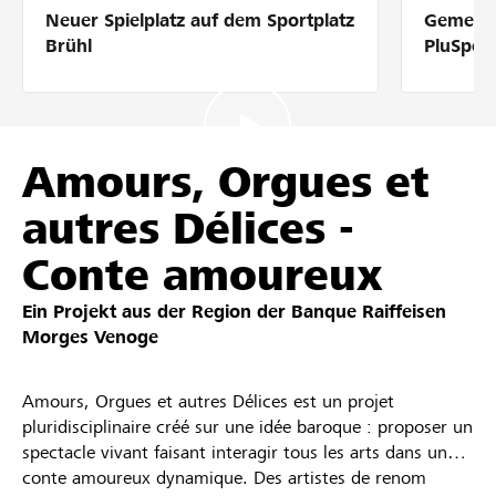
Neuer Spielplatz auf dem Sportplatz
Gemeins
Partner / Raiffeisenbank
Brühl
PluSpor
Anmelden
Amours, Orgues et
autres Délices -
Registrieren
Conte amoureux
Ein Projekt aus der Region der
Banque Raiffeisen
DE
FR
IT
Morges Venoge
Amours, Orgues et autres Délices est un projet
pluridisciplinaire créé sur une idée baroque : proposer un
spectacle vivant faisant interagir tous les arts dans un
conte amoureux dynamique. Des artistes de renom