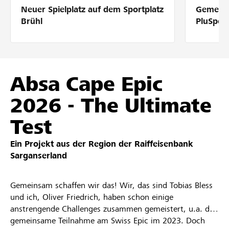
Neuer Spielplatz auf dem Sportplatz
Gemeins
Partner / Raiffeisenbank
Brühl
PluSpor
Anmelden
Absa Cape Epic
2026 - The Ultimate
Registrieren
Test
Ein Projekt aus der Region der
Raiffeisenbank
DE
FR
IT
Sarganserland
Gemeinsam schaffen wir das! Wir, das sind Tobias Bless
und ich, Oliver Friedrich, haben schon einige
anstrengende Challenges zusammen gemeistert, u.a. die
gemeinsame Teilnahme am Swiss Epic im 2023. Doch