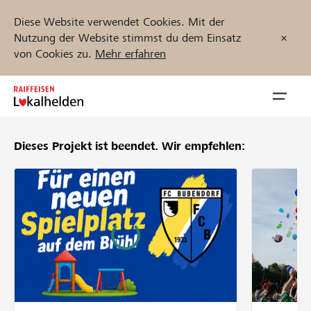
Diese Website verwendet Cookies. Mit der
Nutzung der Website stimmst du dem Einsatz
von Cookies zu.
Mehr erfahren
Zum
Inhalt
Navig
springen
öffnen
Dieses Projekt ist beendet.
Wir empfehlen:
Jetzt starten
Projekte und Organisationen finden
Unterstützen
Hilfe & Support