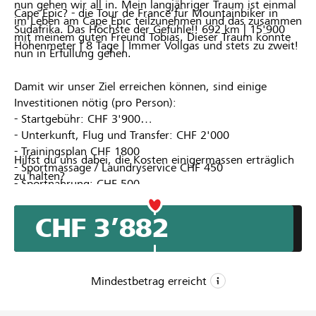
nun gehen wir all in. Mein langjähriger Traum ist einmal
Cape Epic? - die Tour de France für Mountainbiker in
im Leben am Cape Epic teilzunehmen und das zusammen
Südafrika. Das Höchste der Gefühle!! 692 km | 15'900
mit meinem guten Freund Tobias. Dieser Traum könnte
Höhenmeter | 8 Tage | Immer Vollgas und stets zu zweit!
nun in Erfüllung gehen.
Damit wir unser Ziel erreichen können, sind einige
Investitionen nötig (pro Person):
- Startgebühr: CHF 3'900
- Unterkunft, Flug und Transfer: CHF 2'000
- Trainingsplan CHF 1800
Hilfst du uns dabei, die Kosten einigermassen erträglich
- Sportmassage / Laundryservice CHF 450
zu halten?
- Sportnahrung: CHF 500
- Material und Reparaturen: CHF 300
CHF 3’882
Mindestbetrag erreicht