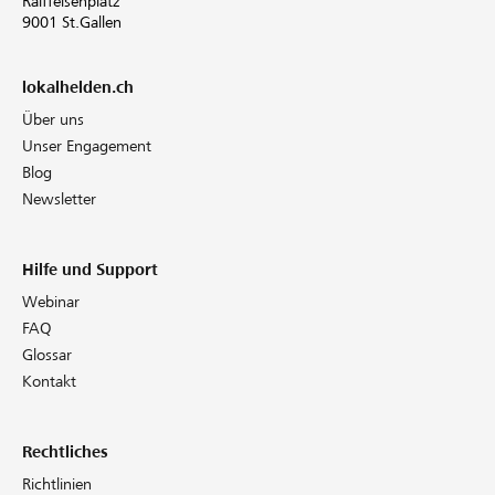
Raiffeisenplatz
9001 St.Gallen
Partner / Raiffeisenbank
lokalhelden.ch
Über uns
Unser Engagement
Anmelden
Blog
Newsletter
Registrieren
Hilfe und Support
Webinar
DE
FR
IT
FAQ
Glossar
Kontakt
Rechtliches
Richtlinien