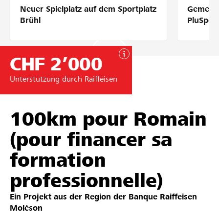
Neuer Spielplatz auf dem Sportplatz
Gemeins
Partner / Raiffeisenbank
Brühl
PluSpor
CHF 2’000
Anmelden
Unterstützung durch Raiffeisen
Registrieren
100km pour Romain
(pour financer sa
DE
FR
IT
formation
professionnelle)
Ein Projekt aus der Region der
Banque Raiffeisen
Moléson