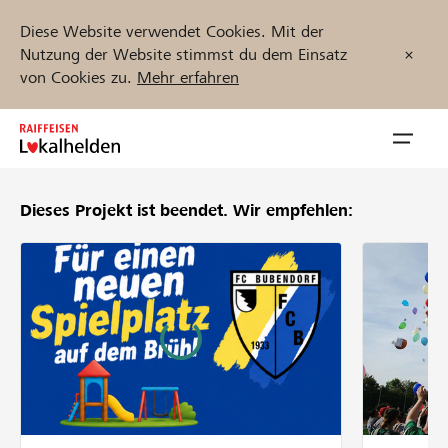
Diese Website verwendet Cookies. Mit der
Nutzung der Website stimmst du dem Einsatz
von Cookies zu.
Mehr erfahren
Zum
Inhalt
Navig
springen
öffnen
Dieses Projekt ist beendet.
Wir empfehlen:
Jetzt starten
Projekte und Organisationen finden
Unterstützen
Hilfe & Support