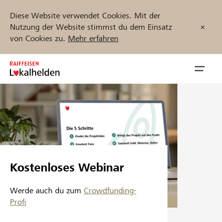
Diese Website verwendet Cookies. Mit der
Nutzung der Website stimmst du dem Einsatz
von Cookies zu.
Mehr erfahren
Zum
Inhalt
Navig
springen
öffnen
Jetzt starten
Projekte und Organisationen finden
Kostenloses Webinar
Unterstützen
Werde auch du zum
Crowdfunding-
Profi
Hilfe & Support