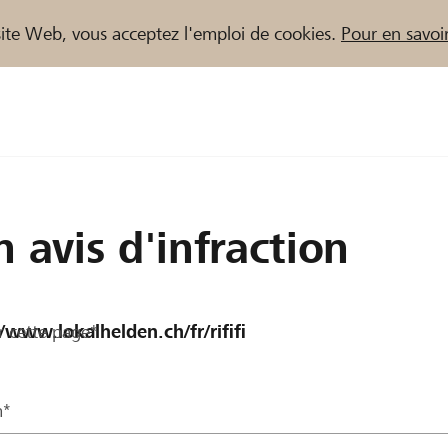
e site Web, vous acceptez l'emploi de cookies.
Pour en savoir
naires / Banques Raiffeisen
n avis d'infraction
r cette page*
m*