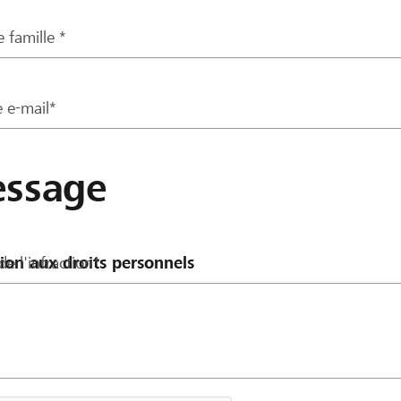
 famille *
 e-mail*
ssage
de l'infraction*