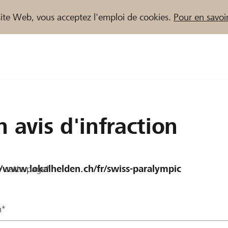
e site Web, vous acceptez l'emploi de cookies.
Pour en savoir
naires / Banques Raiffeisen
n avis d'infraction
r cette page*
m*