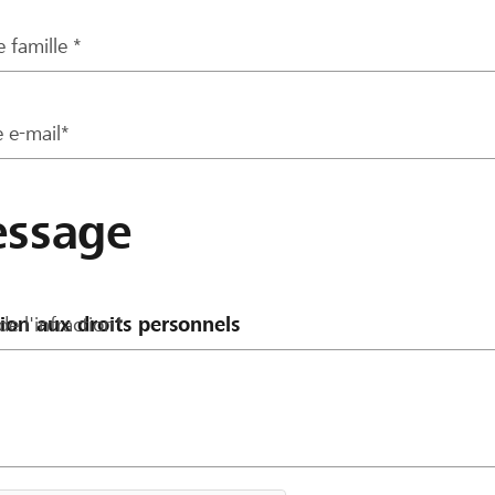
 famille *
 e-mail*
ssage
de l'infraction*