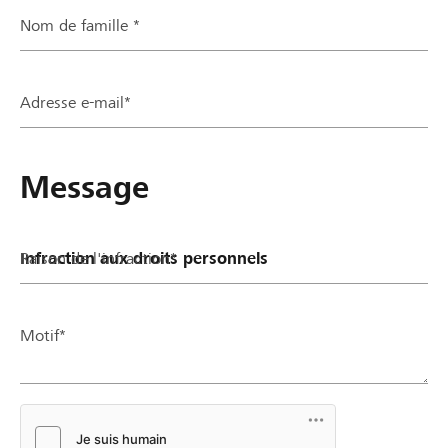
Nom de famille *
Partenaires / Banques Raiffeisen
Adresse e-mail*
Se connecter
Message
S'inscrire
Raison de l'infraction*
DE
FR
IT
Motif*