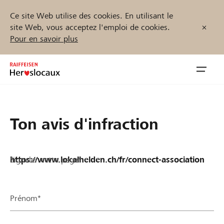
Ce site Web utilise des cookies. En utilisant le
site Web, vous acceptez l'emploi de cookies.
Pour en savoir plus
Zum
Inhalt
Navig
springen
öffnen
Démarrez maintenant
Ton avis d'infraction
Signaler cette page*
Trouvez des projets et des organisations
Parrainer
Prénom*
Soutien & assistance