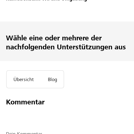
Partner / Raiffeisenbank
Wähle eine oder mehrere der
Anmelden
nachfolgenden Unterstützungen aus
Registrieren
Übersicht
Blog
DE
FR
IT
Kommentar
Dein Kommentar ...