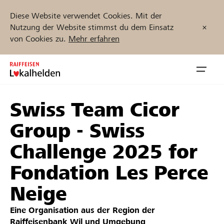
Diese Website verwendet Cookies. Mit der
Nutzung der Website stimmst du dem Einsatz
von Cookies zu.
Mehr erfahren
Zum
Inhalt
Navig
springen
öffnen
Swiss Team Cicor
Jetzt starten
Group - Swiss
Challenge 2025 for
Projekte und Organisationen finden
Fondation Les Perce
Neige
Unterstützen
Eine Organisation aus der Region der
Hilfe & Support
Raiffeisenbank Wil und Umgebung