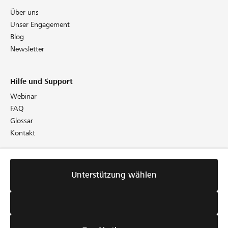
Über uns
Unser Engagement
Blog
Newsletter
Hilfe und Support
Webinar
FAQ
Glossar
Kontakt
Rechtliches
Unterstützung wählen
Unterstützung wählen
Richtlinien
AGB
Cookie Policy
Datenschutz