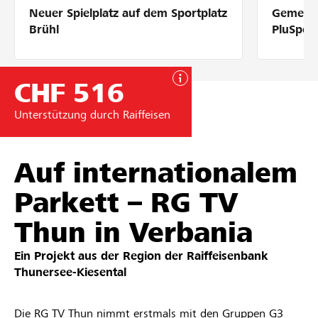
Neuer Spielplatz auf dem Sportplatz
Gemeins
Partner / Raiffeisenbank
Brühl
PluSpor
CHF 516
Anmelden
Unterstützung durch Raiffeisen
Registrieren
Auf internationalem
Parkett – RG TV
DE
FR
IT
Thun in Verbania
Ein Projekt aus der Region der
Raiffeisenbank
Thunersee-Kiesental​
Die RG TV Thun nimmt erstmals mit den Gruppen G3