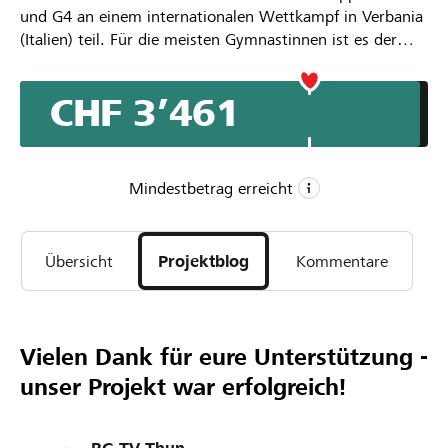
und G4 an einem internationalen Wettkampf in Verbania
(Italien) teil. Für die meisten Gymnastinnen ist es der
erste Start im Ausland – ein bedeutender Meilenstein in
ihrer sportlichen Laufbahn. Der Wettkampf bietet eine
CHF 3’461
wertvolle Gelegenheit, internationale Erfahrungen zu
sammeln, sich mit anderen Teams zu messen und über
sich hinauszuwachsen. Gleichzeitig stärkt die
gemeinsame Reise den Teamgeist, die Selbstständigkeit
Mindestbetrag erreicht
und das Selbstvertrauen der jungen Athletinnen. Dieses
Projekt fördert nicht nur die sportliche
CHF 2’500
Weiterentwicklung, sondern auch wichtige persönliche
Übersicht
Projektblog
Kommentare
Mindestbetrag
Kompetenzen und den Zusammenhalt innerhalb der
CHF 3’500
Gruppen.
Wunschbetrag
198
Vielen Dank für eure Unterstützung -
Unterstützungen
unser Projekt war erfolgreich!