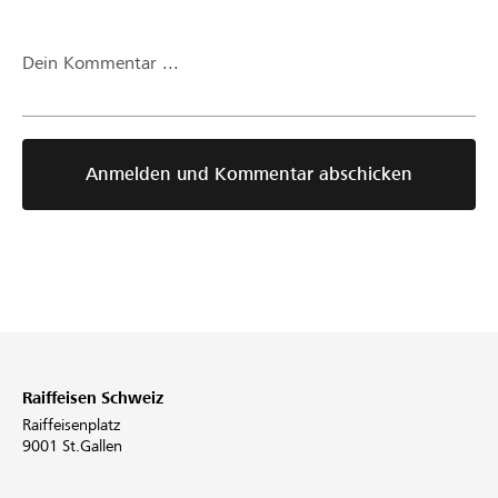
fr-
eure-
Dein Kommentar ...
untersttzung-
unser-
projekt-
war-
erfolgreich-
Anmelden und Kommentar abschicken
p10359.html
Raiffeisen Schweiz
Raiffeisenplatz
9001 St.Gallen