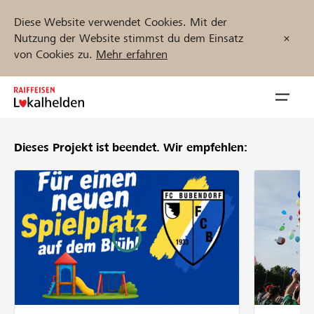
Diese Website verwendet Cookies. Mit der
Nutzung der Website stimmst du dem Einsatz
von Cookies zu.
Mehr erfahren
Zum
Inhalt
Navig
springen
öffnen
Dieses Projekt ist beendet.
Wir empfehlen:
Jetzt starten
Projekte und Organisationen finden
Unterstützen
Hilfe & Support