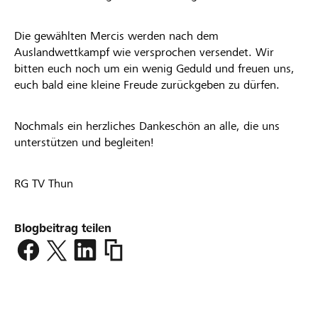
Die gewählten Mercis werden nach dem
Auslandwettkampf wie versprochen versendet. Wir
bitten euch noch um ein wenig Geduld und freuen uns,
euch bald eine kleine Freude zurückgeben zu dürfen.
Nochmals ein herzliches Dankeschön an alle, die uns
unterstützen und begleiten!
RG TV Thun
Blogbeitrag teilen
https://www.lokalhelden.ch/rg-
thun-
in-
verbania/blog2/beitrag/vielen-
dank-