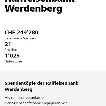
Werdenberg
Partner / Raiffeisenbank
CHF 249’280
Anmelden
gesammelte Spenden
21
Registrieren
Projekte
1’025
Unterstützer
DE
FR
IT
Spendentöpfe der Raiffeisenbank
Werdenberg
Als regional verankerte
Genossenschaftsbank engagieren wir