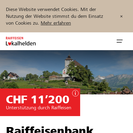
Diese Website verwendet Cookies. Mit der
Nutzung der Website stimmst du dem Einsatz
von Cookies zu.
Mehr erfahren
Zum
Inhalt
Navig
springen
öffnen
Jetzt starten
CHF 11’200
Projekte und Organisationen finden
Unterstützung durch Raiffeisen
Unterstützen
Hilfe & Support
Raiffeisenbank