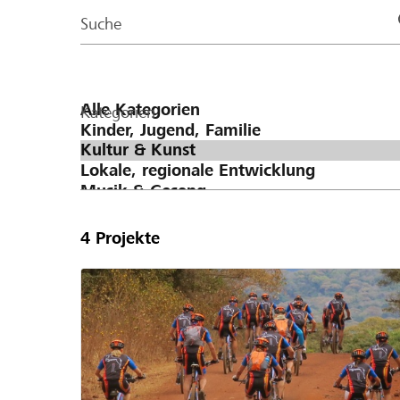
Page
Suche
Kategorien
4
Projekte