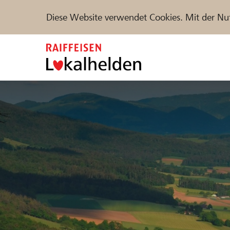
Diese Website verwendet Cookies. Mit der Nu
Zum
Inhalt
springen
Unterstützen
Hilfe & Support
Partne
Projekte und Organisationen finden
DE
FR
IT