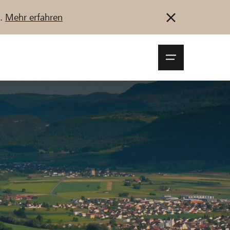
u.
Mehr erfahren
Navigationsm
öffnen
Anmelden
Registrieren
Jetzt starten