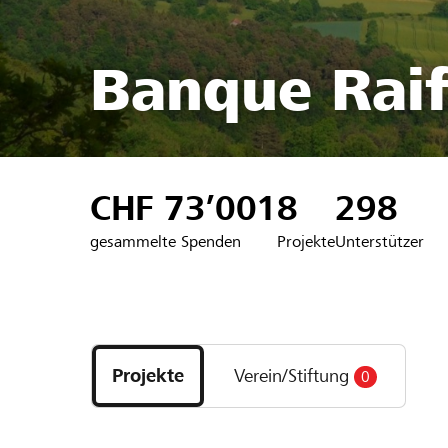
Banque Raif
CHF 73’001
8
298
gesammelte Spenden
Projekte
Unterstützer
Entdecke
Projekte
Projekte
Verein/Stiftung
0
und
Organisationen
der