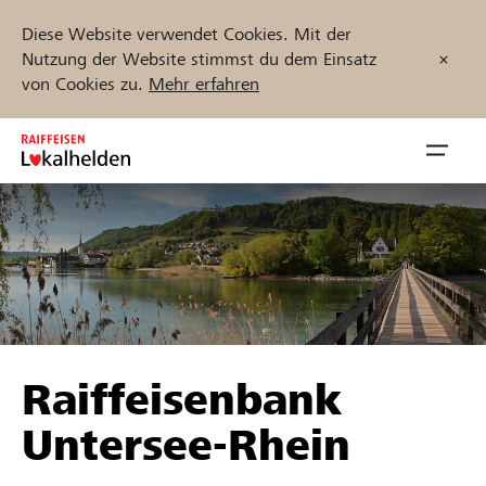
Diese Website verwendet Cookies. Mit der
Nutzung der Website stimmst du dem Einsatz
von Cookies zu.
Mehr erfahren
Zum
Inhalt
Navig
springen
öffnen
Jetzt starten
Projekte und Organisationen finden
Raiffeisenbank
Unterstützen
Untersee-Rhein
Hilfe & Support