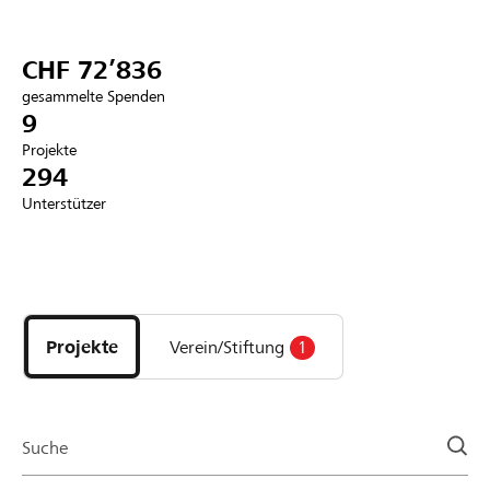
Partner / Raiffeisenbank
CHF 72’836
gesammelte Spenden
9
Projekte
Anmelden
294
Unterstützer
Registrieren
Entdecke
DE
FR
IT
Projekte
und
Projekte
Verein/Stiftung
1
Organisationen
der
Page
Suche