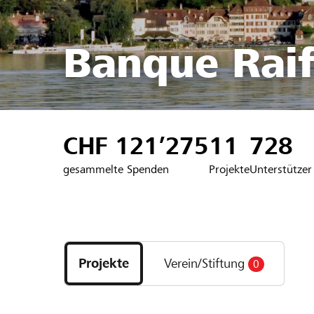
Banque Raif
CHF 121’275
11
728
gesammelte Spenden
Projekte
Unterstützer
Entdecke
Projekte
Projekte
Verein/Stiftung
0
und
Organisationen
der