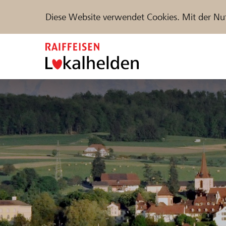
Diese Website verwendet Cookies. Mit der Nu
Zum
Inhalt
springen
Unterstützen
Hilfe & Support
Partne
Projekte und Organisationen finden
DE
FR
IT