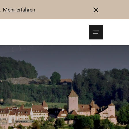
u.
Mehr erfahren
Navigationsm
öffnen
Anmelden
Registrieren
Jetzt starten