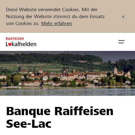
Diese Website verwendet Cookies. Mit der
Nutzung der Website stimmst du dem Einsatz
von Cookies zu.
Mehr erfahren
Zum
Inhalt
Navig
springen
öffnen
Jetzt starten
Projekte und Organisationen finden
Banque Raiffeisen
Unterstützen
See-Lac
Hilfe & Support