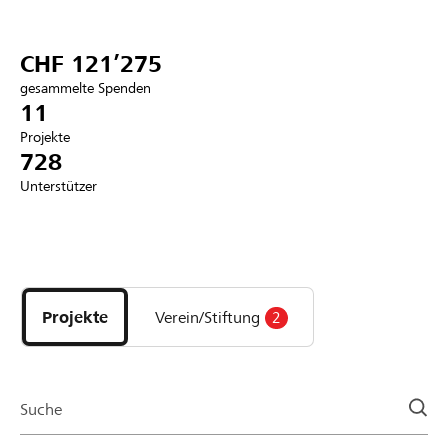
Partner / Raiffeisenbank
CHF 121’275
gesammelte Spenden
11
Projekte
Anmelden
728
Unterstützer
Registrieren
Entdecke
DE
FR
IT
Projekte
und
Projekte
Verein/Stiftung
2
Organisationen
der
Page
Suche