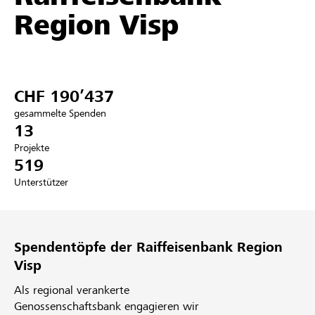
Region Visp
Partner / Raiffeisenbank
CHF 190’437
Anmelden
gesammelte Spenden
13
Registrieren
Projekte
519
Unterstützer
DE
FR
IT
Spendentöpfe der Raiffeisenbank Region
Visp
Als regional verankerte
Genossenschaftsbank engagieren wir