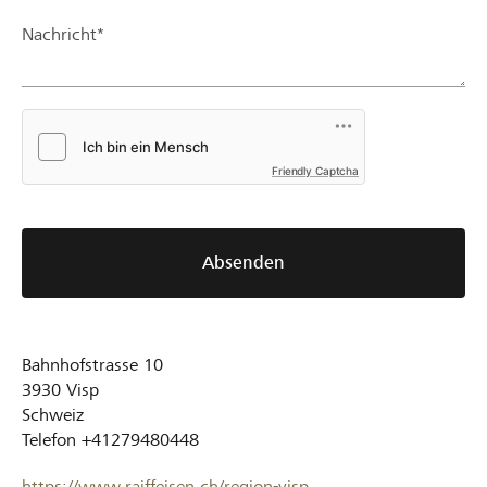
Nachricht*
Friendly Captcha
Absenden
Bahnhofstrasse 10
3930
Visp
Schweiz
Telefon
+41279480448
https://www.raiffeisen.ch/region-visp