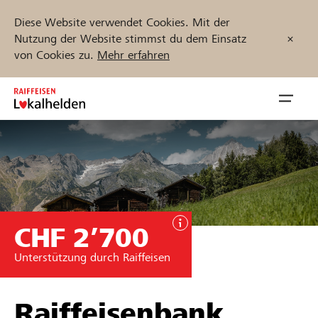
Diese Website verwendet Cookies. Mit der
Nutzung der Website stimmst du dem Einsatz
von Cookies zu.
Mehr erfahren
Zum
Inhalt
Navig
springen
öffnen
Jetzt starten
CHF 2’700
Projekte und Organisationen finden
Unterstützung durch Raiffeisen
Unterstützen
Hilfe & Support
Raiffeisenbank