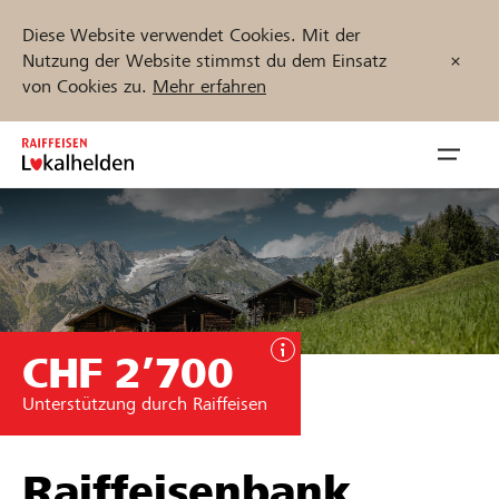
Diese Website verwendet Cookies. Mit der
Nutzung der Website stimmst du dem Einsatz
von Cookies zu.
Mehr erfahren
Zum
Inhalt
Navig
springen
öffnen
Jetzt starten
CHF 2’700
Projekte und Organisationen finden
Unterstützung durch Raiffeisen
Unterstützen
Hilfe & Support
Raiffeisenbank