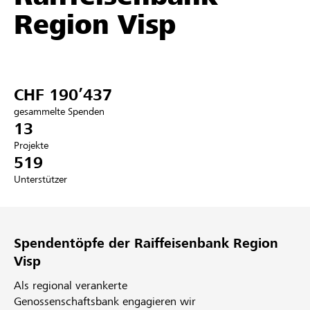
Region Visp
Partner / Raiffeisenbank
CHF 190’437
Anmelden
gesammelte Spenden
13
Registrieren
Projekte
519
Unterstützer
DE
FR
IT
Spendentöpfe der Raiffeisenbank Region
Visp
Als regional verankerte
Genossenschaftsbank engagieren wir