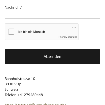
Nachricht*
Friendly Captcha
Absenden
Bahnhofstrasse 10
3930
Visp
Schweiz
Telefon
+41279480448
https://www.raiffeisen.ch/region-visp