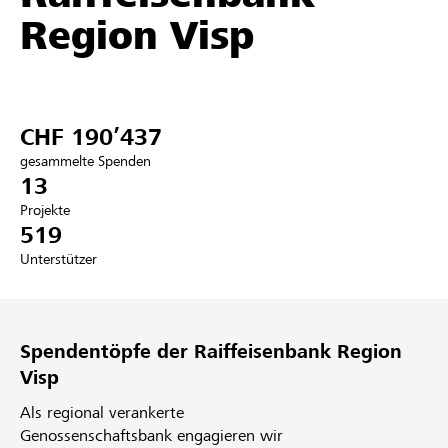
Region Visp
Partner / Raiffeisenbank
CHF 190’437
Anmelden
gesammelte Spenden
13
Registrieren
Projekte
519
Unterstützer
DE
FR
IT
Spendentöpfe der Raiffeisenbank Region
Visp
Als regional verankerte
Genossenschaftsbank engagieren wir