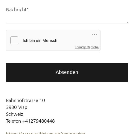
Nachricht*
Friendly Captcha
Absenden
Bahnhofstrasse 10
3930
Visp
Schweiz
Telefon
+41279480448
https://www.raiffeisen.ch/region-visp