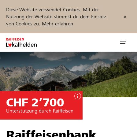
Diese Website verwendet Cookies. Mit der
Nutzung der Website stimmst du dem Einsatz
von Cookies zu.
Mehr erfahren
Zum
Inhalt
Navig
springen
öffnen
Jetzt starten
CHF 2’700
Projekte und Organisationen finden
Unterstützung durch Raiffeisen
Unterstützen
Hilfe & Support
Raiffeisenbank