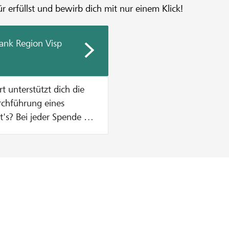
r erfüllst und bewirb dich mit nur einem Klick!
ank Region Visp
urchführung eines
n Zustupf aus unserem
% vom Mindestbetrag des
, was einen Betrag von