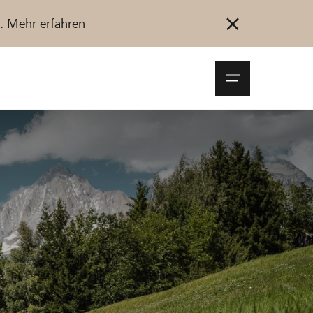
u.
Mehr erfahren
Navigationsm
öffnen
Anmelden
Registrieren
Jetzt starten