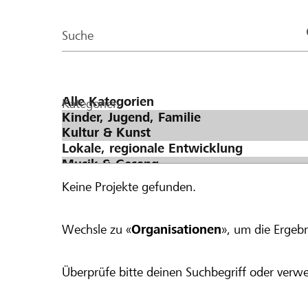
der
Page
Suche
Kategorien
Keine Projekte gefunden.
Wechsle zu «
Organisationen
», um die Ergebn
Überprüfe bitte deinen Suchbegriff oder verwe