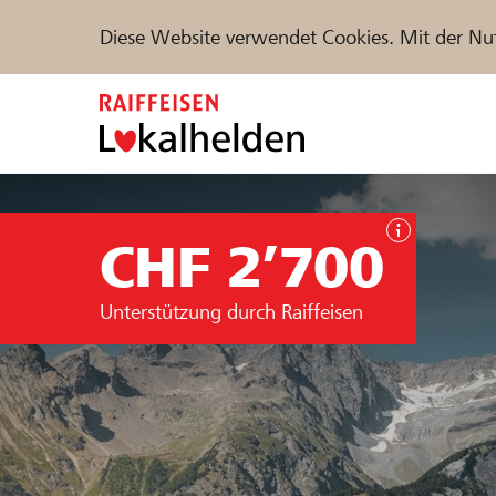
Diese Website verwendet Cookies. Mit der Nu
Zum
Inhalt
springen
Unterstützen
Hilfe & Support
Partne
CHF 2’700
Projekte und Organisationen finden
Unterstützung durch Raiffeisen
DE
FR
IT