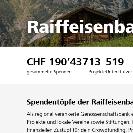
Raiffeisenb
CHF 190’437
13
519
gesammelte Spenden
Projekte
Unterstützer
Spendentöpfe der Raiffeisenb
Als regional verankerte Genossenschaftsbank 
Projekte und lokale Vereine sowie Stiftungen.
finanziellen Zustupf für dein Crowdfunding. P