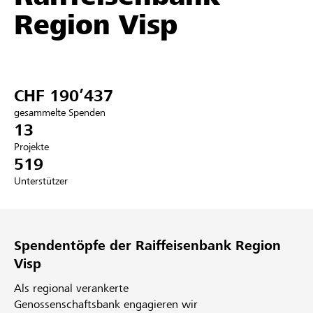
Region Visp
Partner / Raiffeisenbank
CHF 190’437
Anmelden
gesammelte Spenden
13
Registrieren
Projekte
519
Unterstützer
DE
FR
IT
Spendentöpfe der Raiffeisenbank Region
Visp
Als regional verankerte
Genossenschaftsbank engagieren wir