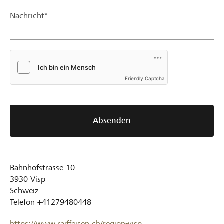
Nachricht*
Friendly Captcha
Absenden
Bahnhofstrasse 10
3930
Visp
Schweiz
Telefon
+41279480448
https://www.raiffeisen.ch/region-visp