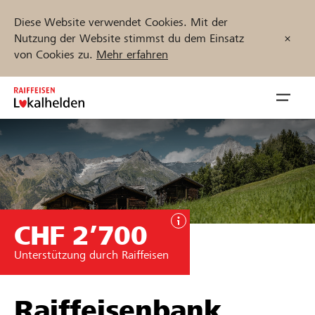
Diese Website verwendet Cookies. Mit der
Nutzung der Website stimmst du dem Einsatz
von Cookies zu.
Mehr erfahren
Zum
Inhalt
Navig
springen
öffnen
Jetzt starten
CHF 2’700
Projekte und Organisationen finden
Unterstützung durch Raiffeisen
Unterstützen
Hilfe & Support
Raiffeisenbank