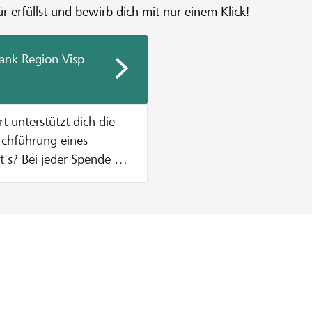
r erfüllst und bewirb dich mit nur einem Klick!
ank Region Visp
urchführung eines
n Zustupf aus unserem
% vom Mindestbetrag des
, was einen Betrag von