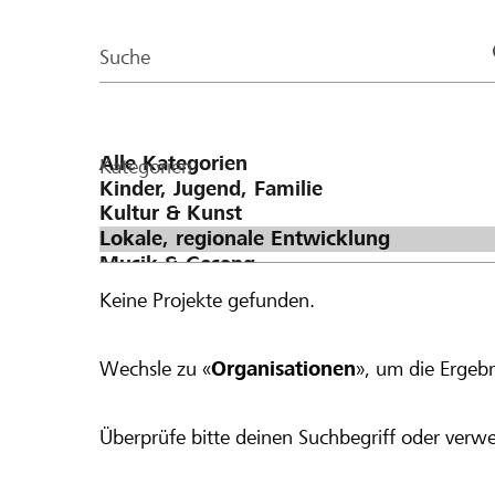
der
Page
Suche
Kategorien
Keine Projekte gefunden.
Wechsle zu «
Organisationen
», um die Ergebn
Überprüfe bitte deinen Suchbegriff oder verwe