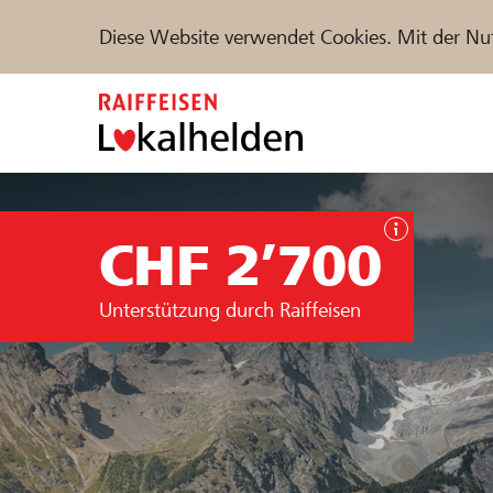
Diese Website verwendet Cookies. Mit der Nu
Zum
Inhalt
springen
Unterstützen
Hilfe & Support
Partne
CHF 2’700
Projekte und Organisationen finden
Unterstützung durch Raiffeisen
DE
FR
IT