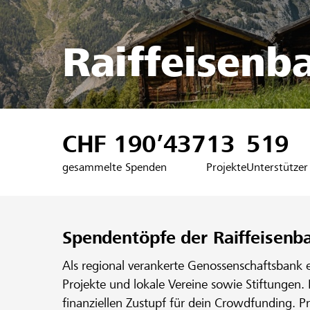
Raiffeisenb
CHF 190’437
13
519
gesammelte Spenden
Projekte
Unterstützer
Spendentöpfe der Raiffeisenb
Als regional verankerte Genossenschaftsbank 
Projekte und lokale Vereine sowie Stiftungen.
finanziellen Zustupf für dein Crowdfunding. P