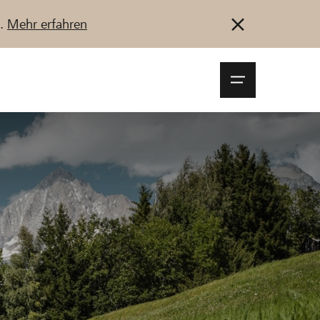
u.
Mehr erfahren
Navigationsm
öffnen
Anmelden
Registrieren
Jetzt starten