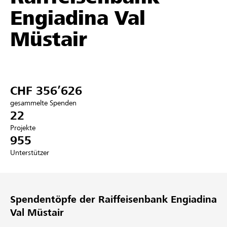
Engiadina Val
Partner / Raiffeisenbank
Müstair
Anmelden
CHF 356’626
Registrieren
gesammelte Spenden
22
Projekte
955
DE
FR
IT
Unterstützer
Spendentöpfe der Raiffeisenbank Engiadina
Val Müstair