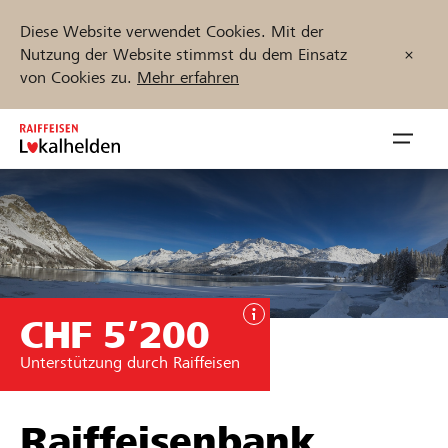
Diese Website verwendet Cookies. Mit der
Nutzung der Website stimmst du dem Einsatz
von Cookies zu.
Mehr erfahren
Zum
Inhalt
Navig
springen
öffnen
Jetzt starten
CHF 5’200
Projekte und Organisationen finden
Unterstützung durch Raiffeisen
Unterstützen
Hilfe & Support
Raiffeisenbank