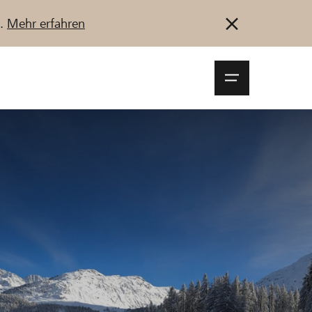
u.
Mehr erfahren
Navigationsm
öffnen
Anmelden
Registrieren
Jetzt starten