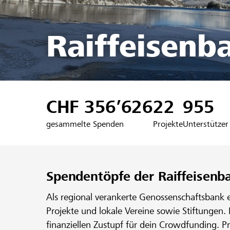
Raiffeisenb
CHF 356’626
22
955
gesammelte Spenden
Projekte
Unterstützer
Spendentöpfe der Raiffeisenb
Als regional verankerte Genossenschaftsbank 
Projekte und lokale Vereine sowie Stiftungen.
finanziellen Zustupf für dein Crowdfunding. P