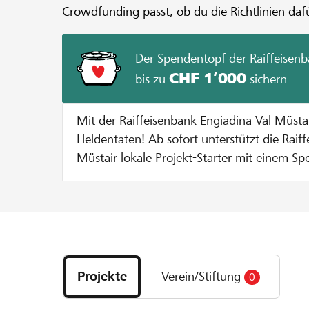
Crowdfunding passt, ob du die Richtlinien dafü
Der Spendentopf der Raiffeisenb
CHF 1’000
bis zu
sichern
Mit der Raiffeisenbank Engiadina Val Müst
Heldentaten! Ab sofort unterstützt die Raiffeisenbank Engiadina Val
Müstair lokale Projekt-Starter mit einem Sp
Durchführung eines Projekts auf lokalhelden.ch. Bei jeder Sp
Gunsten des Projekts gibt die Bank einen B
Spendentopf dazu bis der Spendentopf ausgesc
funktionierts? Pro Unterstützer oder Unterstützerin wird die Spende
Entdecke
bis zu einem Betrag von CHF 100 verdoppelt
Projekte
entweder 10 % vom Mindestbetrag erreich
Projekte
Verein/Stiftung
0
und
maximale Zustupf aus dem Spendentopf vo
Organisationen
ausgeschöpft ist. Beispiel: Bei einer Spende von CHF 100 verdoppeln