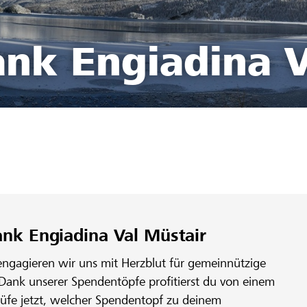
ank Engiadina V
ank Engiadina Val Müstair
engagieren wir uns mit Herzblut für gemeinnützige
 Dank unserer Spendentöpfe profitierst du von einem
rüfe jetzt, welcher Spendentopf zu deinem