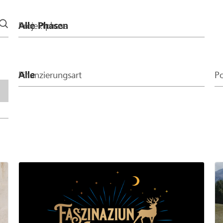
 Betrag von CHF 400
Projektphase
Finanzierungsart
Po