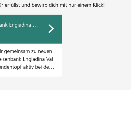
r erfüllst und bewirb dich mit nur einem Klick!
ank Engiadina Val Müstair
air gemeinsam zu neuen
endentopf aktiv bei der
ende zu
etrag aus dem
höpft ist. Wie
. Dies solange bis
t sind ODER der
n CHF 1000 pro Projekt