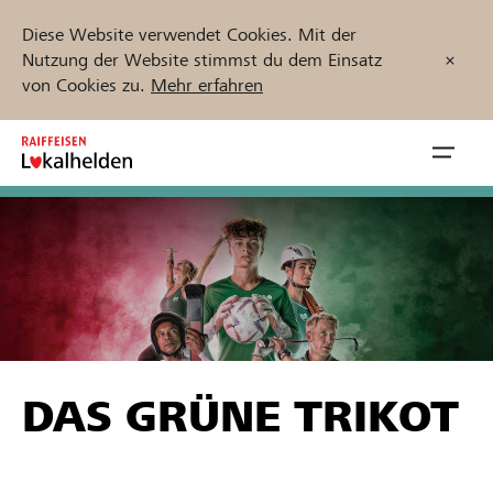
Diese Website verwendet Cookies. Mit der
Nutzung der Website stimmst du dem Einsatz
von Cookies zu.
Mehr erfahren
Zum
Inhalt
Navig
springen
öffnen
Jetzt starten
Projekte und Organisationen finden
DAS GRÜNE TRIKOT
Unterstützen
Hilfe & Support