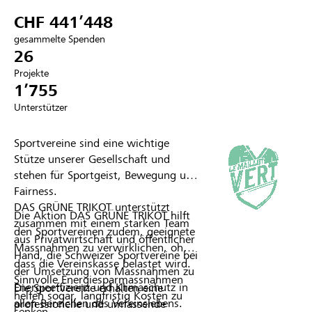
CHF 441’448
Partner / Raiffeisenbank
gesammelte Spenden
26
Projekte
1’755
Anmelden
Unterstützer
Registrieren
Sportvereine sind eine wichtige
Stütze unserer Gesellschaft und
stehen für Sportgeist, Bewegung und
Fairness.
DE
FR
IT
DAS GRÜNE TRIKOT unterstützt
Die Aktion DAS GRÜNE TRIKOT hilft
zusammen mit einem starken Team
den Sportvereinen zudem, geeignete
aus Privatwirtschaft und öffentlicher
Massnahmen zu verwirklichen, ohne
Hand, die Schweizer Sportvereine bei
dass die Vereinskasse belastet wird.
der Umsetzung von Massnahmen zu
Sinnvolle Energiesparmassnahmen
Energieeffizienz und Klimaschutz in
Die Sportvereine erhalten eine
helfen sogar, langfristig Kosten zu
allen Bereichen des Vereinslebens.
professionelle und umfassende
senken.