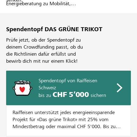
Energieberatung zu Mobilität,
Gebäude, Sport- und
Restaurationsbetrieb. Gemeinsam
wird ein Projekt evaluiert, das ein
Spendentopf DAS GRÜNE TRIKOT
hohes Potenzial an Energie- sowie
Kosteneinsparungen aufweist.
Prüfe jetzt, ob der Spendentopf zu
Mittels Crowdfunding werden auf
deinem Crowdfunding passt, ob du
lokalhelden.ch die benötigten
die Richtlinien dafür erfüllst und
finanziellen Mittel gesammelt.
bewirb dich mit nur einem Klick!
Spendentopf von Raiffeisen
Schweiz
CHF 5’000
bis zu
sichern
Raiffeisen unterstützt jedes energieeinsparende
Projekt für «Das grüne Trikot» mit 25% vom
Mindestbetrag oder maximal CHF 5'000. Bis zum
Erreichen diesem Betrag wird jede Spende bis CHF