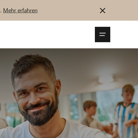
u.
Mehr erfahren
Navigationsm
öffnen
Anmelden
Registrieren
Jetzt starten