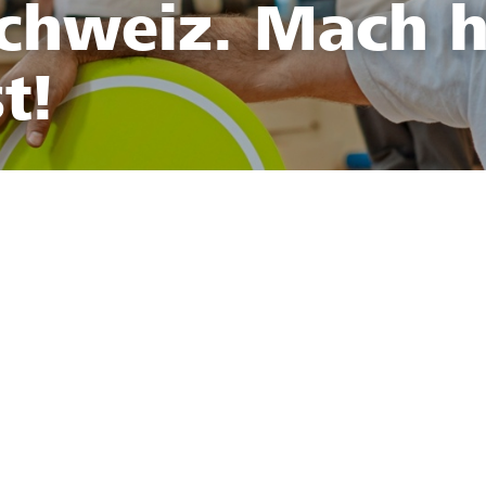
Schweiz. Mach h
t!