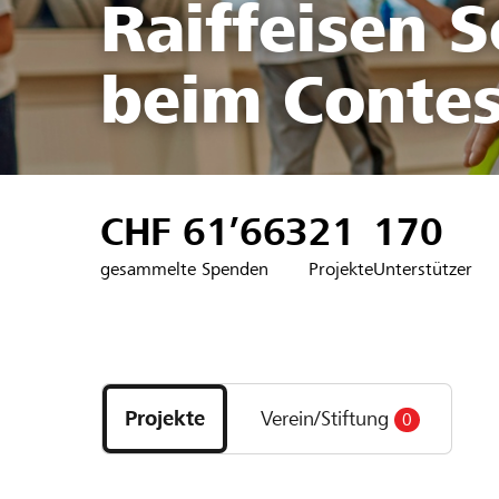
Raiffeisen 
beim Contes
CHF 61’663
21
170
gesammelte Spenden
Projekte
Unterstützer
Entdecke
Projekte
Projekte
Verein/Stiftung
0
und
Organisationen
der