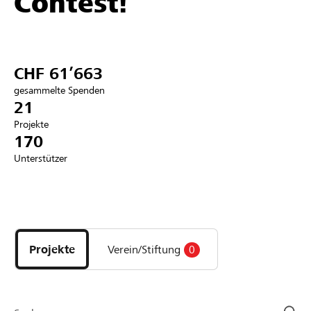
Contest!
Partner / Raiffeisenbank
CHF 61’663
gesammelte Spenden
Anmelden
21
Projekte
170
Registrieren
Unterstützer
DE
FR
IT
Entdecke
Projekte
und
Projekte
Verein/Stiftung
0
Organisationen
der
Page