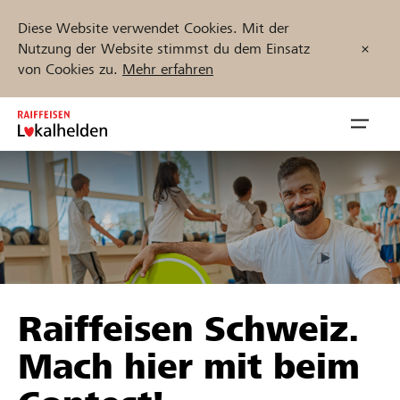
Diese Website verwendet Cookies. Mit der
Nutzung der Website stimmst du dem Einsatz
von Cookies zu.
Mehr erfahren
Zum
Inhalt
Navig
springen
öffnen
Jetzt starten
Projekte und Organisationen finden
Raiffeisen Schweiz.
Unterstützen
Mach hier mit beim
Hilfe & Support