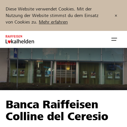
Diese Website verwendet Cookies. Mit der
Nutzung der Website stimmst du dem Einsatz
von Cookies zu.
Mehr erfahren
Zum
Inhalt
Navig
springen
öffnen
Jetzt starten
Projekte und Organisationen finden
Banca Raiffeisen
Unterstützen
Colline del Ceresio
Hilfe & Support