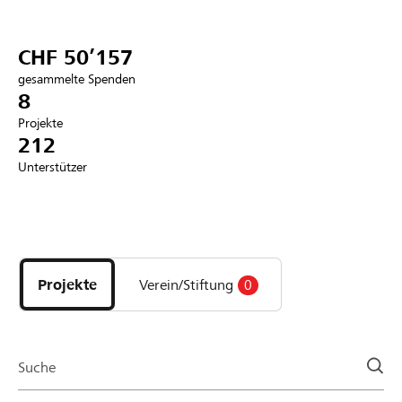
Partner / Raiffeisenbank
CHF 50’157
gesammelte Spenden
8
Projekte
Anmelden
212
Unterstützer
Registrieren
Entdecke
DE
FR
IT
Projekte
und
Projekte
Verein/Stiftung
0
Organisationen
der
Page
Suche