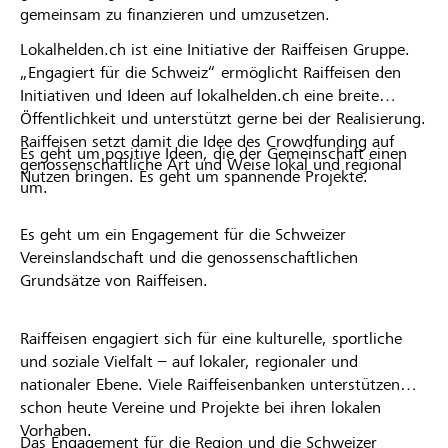
gemeinsam zu finanzieren und umzusetzen.
Lokalhelden.ch ist eine Initiative der Raiffeisen Gruppe.
„Engagiert für die Schweiz“ ermöglicht Raiffeisen den
Initiativen und Ideen auf lokalhelden.ch eine breite
Öffentlichkeit und unterstützt gerne bei der Realisierung.
Raiffeisen setzt damit die Idee des Crowdfunding auf
Es geht um positive Ideen, die der Gemeinschaft einen
genossenschaftliche Art und Weise lokal und regional
Nutzen bringen. Es geht um spannende Projekte.
um.
Es geht um ein Engagement für die Schweizer
Vereinslandschaft und die genossenschaftlichen
Grundsätze von Raiffeisen.
Raiffeisen engagiert sich für eine kulturelle, sportliche
und soziale Vielfalt – auf lokaler, regionaler und
nationaler Ebene. Viele Raiffeisenbanken unterstützen
schon heute Vereine und Projekte bei ihren lokalen
Vorhaben.
Das Engagement für die Region und die Schweizer