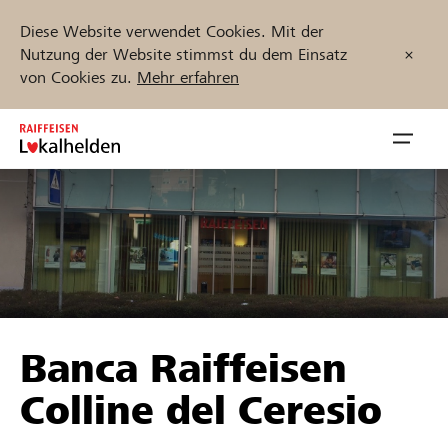
Diese Website verwendet Cookies. Mit der
Nutzung der Website stimmst du dem Einsatz
von Cookies zu.
Mehr erfahren
Zum
Inhalt
Navig
springen
öffnen
Jetzt starten
Projekte und Organisationen finden
Banca Raiffeisen
Unterstützen
Colline del Ceresio
Hilfe & Support