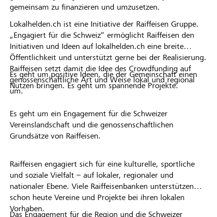
gemeinsam zu finanzieren und umzusetzen.
Lokalhelden.ch ist eine Initiative der Raiffeisen Gruppe.
„Engagiert für die Schweiz“ ermöglicht Raiffeisen den
Initiativen und Ideen auf lokalhelden.ch eine breite
Öffentlichkeit und unterstützt gerne bei der Realisierung.
Raiffeisen setzt damit die Idee des Crowdfunding auf
Es geht um positive Ideen, die der Gemeinschaft einen
genossenschaftliche Art und Weise lokal und regional
Nutzen bringen. Es geht um spannende Projekte.
um.
Es geht um ein Engagement für die Schweizer
Vereinslandschaft und die genossenschaftlichen
Grundsätze von Raiffeisen.
Raiffeisen engagiert sich für eine kulturelle, sportliche
und soziale Vielfalt – auf lokaler, regionaler und
nationaler Ebene. Viele Raiffeisenbanken unterstützen
schon heute Vereine und Projekte bei ihren lokalen
Vorhaben.
Das Engagement für die Region und die Schweizer