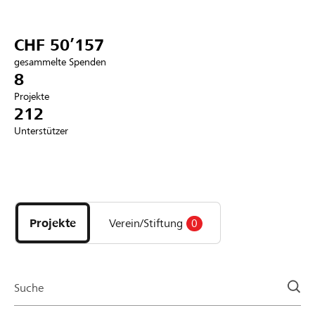
Partner / Raiffeisenbank
CHF 50’157
gesammelte Spenden
8
Projekte
Anmelden
212
Unterstützer
Registrieren
Entdecke
DE
FR
IT
Projekte
und
Projekte
Verein/Stiftung
0
Organisationen
der
Page
Suche