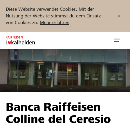
Diese Website verwendet Cookies. Mit der
Nutzung der Website stimmst du dem Einsatz
von Cookies zu.
Mehr erfahren
Zum
Inhalt
Navig
springen
öffnen
Jetzt starten
Projekte und Organisationen finden
Banca Raiffeisen
Unterstützen
Colline del Ceresio
Hilfe & Support