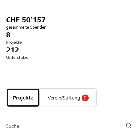
Partner / Raiffeisenbank
CHF 50’157
gesammelte Spenden
8
Projekte
Anmelden
212
Unterstützer
Registrieren
Entdecke
DE
FR
IT
Projekte
und
Projekte
Verein/Stiftung
0
Organisationen
der
Page
Suche