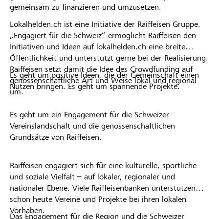
gemeinsam zu finanzieren und umzusetzen.
Lokalhelden.ch ist eine Initiative der Raiffeisen Gruppe.
„Engagiert für die Schweiz“ ermöglicht Raiffeisen den
Initiativen und Ideen auf lokalhelden.ch eine breite
Öffentlichkeit und unterstützt gerne bei der Realisierung.
Raiffeisen setzt damit die Idee des Crowdfunding auf
Es geht um positive Ideen, die der Gemeinschaft einen
genossenschaftliche Art und Weise lokal und regional
Nutzen bringen. Es geht um spannende Projekte.
um.
Es geht um ein Engagement für die Schweizer
Vereinslandschaft und die genossenschaftlichen
Grundsätze von Raiffeisen.
Raiffeisen engagiert sich für eine kulturelle, sportliche
und soziale Vielfalt – auf lokaler, regionaler und
nationaler Ebene. Viele Raiffeisenbanken unterstützen
schon heute Vereine und Projekte bei ihren lokalen
Vorhaben.
Das Engagement für die Region und die Schweizer