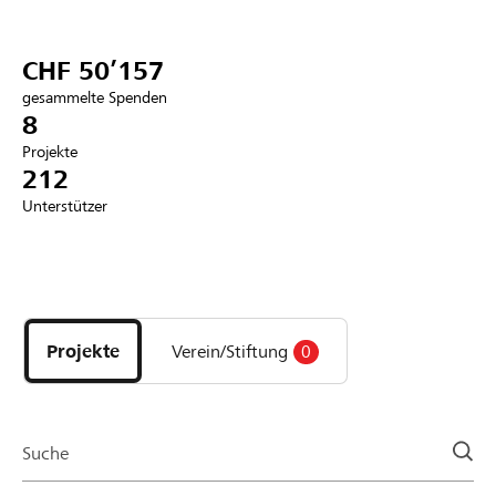
Partner / Raiffeisenbank
CHF 50’157
gesammelte Spenden
8
Projekte
Anmelden
212
Unterstützer
Registrieren
Entdecke
DE
FR
IT
Projekte
und
Projekte
Verein/Stiftung
0
Organisationen
der
Page
Suche