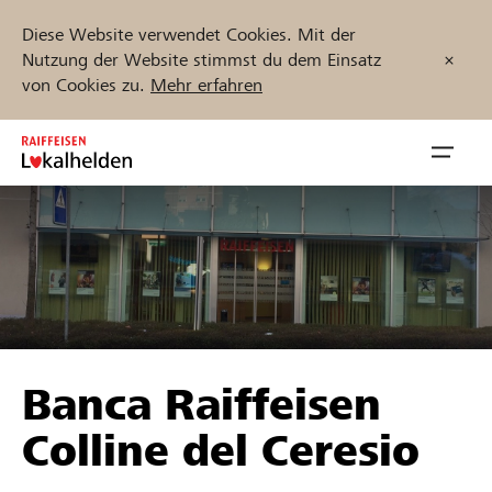
Diese Website verwendet Cookies. Mit der
Nutzung der Website stimmst du dem Einsatz
von Cookies zu.
Mehr erfahren
Zum
Inhalt
Navig
springen
öffnen
Jetzt starten
Projekte und Organisationen finden
Banca Raiffeisen
Unterstützen
Colline del Ceresio
Hilfe & Support