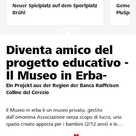
Neuer Spielplatz auf dem Sportplatz
Gemeins
Partner / Raiffeisenbank
Brühl
PluSpor
Anmelden
Diventa amico del
progetto educativo -
Registrieren
Il Museo in Erba-
Ein Projekt aus der Region der
Banca Raiffeisen
DE
FR
IT
Colline del Ceresio
Il Museo in erba è un museo privato, gestito
dall’omonima Associazione senza scopo di lucro, uno
spazio creato apposta per i bambini (2/12 anni) e le
famiglie che si pone come obiettivo di coinvolgerli in