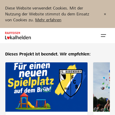
Diese Website verwendet Cookies. Mit der
Nutzung der Website stimmst du dem Einsatz
von Cookies zu.
Mehr erfahren
Zum
Inhalt
Navig
springen
öffnen
Dieses Projekt ist beendet.
Wir empfehlen:
Jetzt starten
Projekte und Organisationen finden
Unterstützen
Hilfe & Support